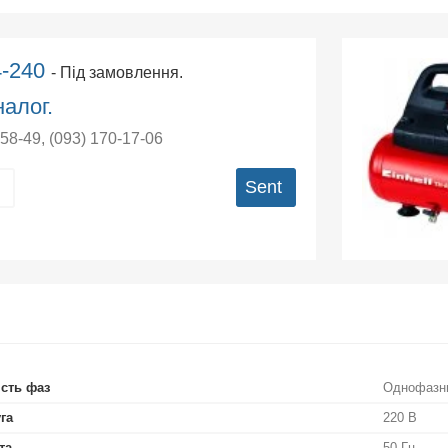
4-240
- Під замовлення.
алог.
-58-49
,
(093) 170-17-06
Sent
ість фаз
Однофазн
га
220 В
та
50 Гц