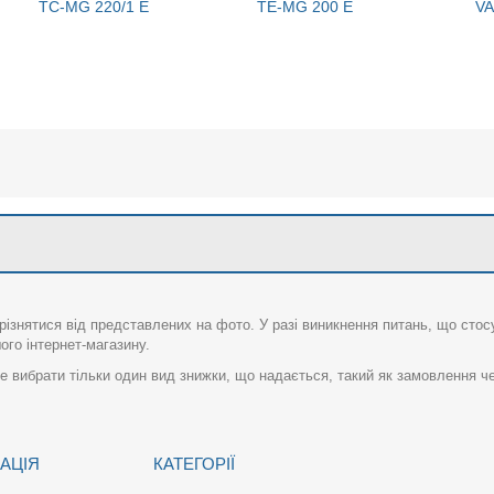
TC-MG 220/1 E
TE-MG 200 E
V
різнятися від представлених на фото. У разі виникнення питань, що сто
го інтернет-магазину.
 вибрати тільки один вид знижки, що надається, такий як замовлення че
АЦІЯ
КАТЕГОРІЇ