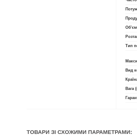
Потуж
Проду
Об'єм
Розта
Тип п
Макси
Вид к
Країн
Вага (
Гаран
ТОВАРИ ЗІ СХОЖИМИ ПАРАМЕТРАМИ: