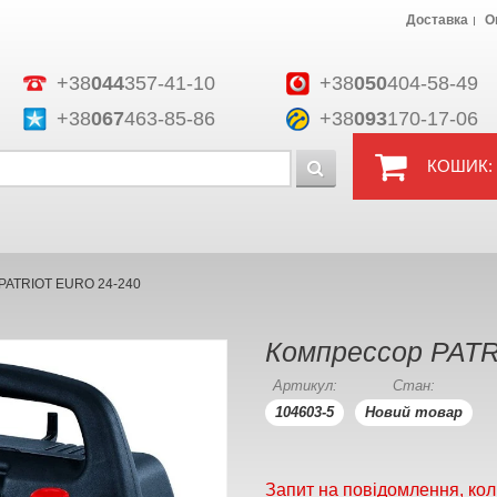
Доставка
О
+38
044
357-41-10
+38
050
404-58-49
+38
067
463-85-86
+38
093
170-17-06
КОШИК:
PATRIOT EURO 24-240
Компрессор PATR
Артикул:
Стан:
104603-5
Новий товар
Запит на повідомлення, кол