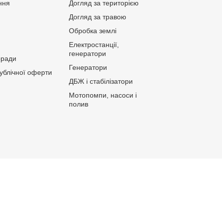
ння
Догляд за територією
Догляд за травою
Обробка землі
Електростанції,
генератори
оради
Генератори
публічної оферти
ДБЖ і стабілізатори
Мотопомпи, насоси і
полив