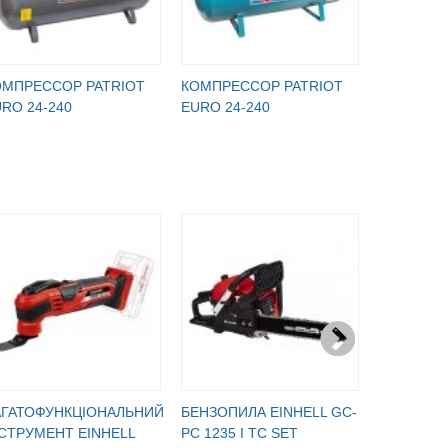
ОМПРЕССОР PATRIOT
КОМПРЕССОР PATRIOT
КОМПРЕС
RO 24-240
EURO 24-240
EURO 24-
АГАТОФУНКЦІОНАЛЬНИЙ
БЕНЗОПИЛА EINHELL GC-
БЕНЗОПИЛ
СТРУМЕНТ EINHELL
PC 1235 I TC SET
PC 1335 I