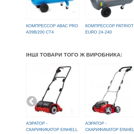
КОМПРЕССОР ABAC PRO
КОМПРЕССОР PATRIOT
A39B/200 CT4
EURO 24-240
ІНШІ ТОВАРИ ТОГО Ж ВИРОБНИКА:
АЭРАТОР -
АЭРАТОР -
СКАРИФИКАТОР EINHELL
СКАРИФИКАТОР EINHE