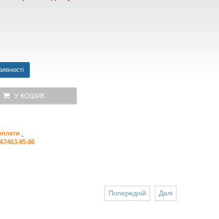
аявності
У КОШИК
 оплати
67463-85-86
Попередній
Далі