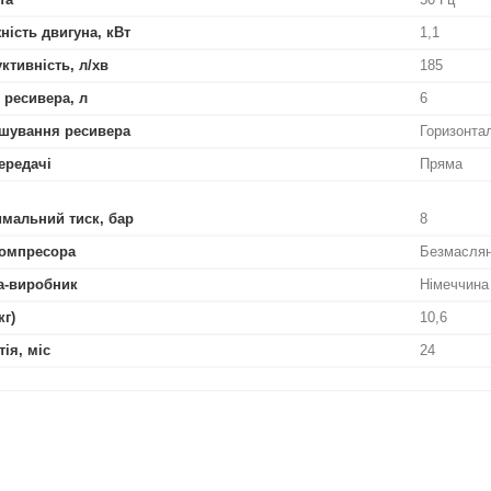
ність двигуна, кВт
1,1
ктивність, л/хв
185
 ресивера, л
6
шування ресивера
Горизонта
ередачі
Пряма
мальний тиск, бар
8
омпресора
Безмасля
а-виробник
Німеччина
кг)
10,6
тія, міс
24