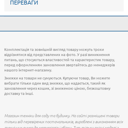
ПЕРЕВАГИ
Комплектація та зовнішній вигляд товару можуть трохи
відрізнятися від представлених на фото. У разі виникнення
питань, що стосуються властивостей та характеристик товару,
перед оформленням замовлення звертайтесь до менеджерів
нашого інтернет-магазину.
Знижки на товари не сумуються. Купуючи товар, Ви можете
вибрати тільки один вид знижки, що надається, такий як
замовлення через кошик, зі зниженою ціною, безкоштовну
доставку та інші.
Магазин техніки для саду та будинку. На сайті розміщені товари
тільки від перевірених постачальників, вироблені з виконанням всіх
технічних вимог до матеріалів і збірки. Тут тільки якісні моделі з