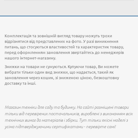
Комплектація та зовнішній вигляд товару можуть трохи
відрізнятися від представлених на фото. У разі виникнення
питань, що стосуються властивостей та характеристик товару,
перед оформленням замовлення звертайтесь до менеджерів
нашого інтернет-магазину.
Знижки на товари не сумуються. Купуючи товар, Ви можете
вибрати тільки один вид знижки, що надається, такий як
замовлення через кошик, зі зниженою ціною, безкоштовну
доставку та інші.
Магазин техніки для саду та будинку. На сайті розміщені товари
тільки від перевірених постачальників, вироблені з виконанням всіх
технічних вимог до матеріалів і збірки. Тут тільки якісні моделі з
усіма підтверджуючими сертифікатами - перевірте самі!