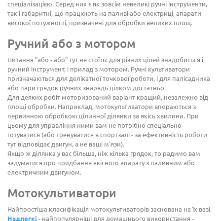
спеціалізацією. Серед них є як зовсім невеликі ручні інструменти,
так і габаритні, що працюють на паливі або електриці, апарати
високої потужності, призначені для обробки великих площ.
Ручний або з мотором
Питання "або - або" тут не стоїть: для різних цілей знадобиться і
ручний інструмент, і прилад з мотором. Ручні культиватори
призначаються для делікатної точкової роботи, і для палісадника
або пари грядок ручних знарядь цілком достатньо.
Для деяких робіт моторизований варіант кращий, незалежно від
площі обробки. Наприклад, мотокультиватори впораються з
первинною обробкою цілинної ділянки за якісь хвилини. При
цьому для управління ними вам не потрібно спеціально
готуватися (або тренуватися в спортзалі - за ефективність роботи
тут відповідає двигун, а не ваші м'язи).
Якщо ж ділянка у вас більша, ніж кілька грядок, то радимо вам
задуматися про придбання якісного апарату з паливним або
електричним двигуном.
Мотокультиватори
Найпростіша класифікація мотокультиваторів заснована на їх вазі.
Надлегкі
- найпопулярніші для домашнього використання -