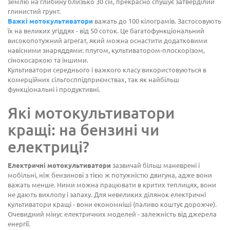
землю на глибину близько 30 см, прекрасно спушує затверділий
глинистий грунт.
Важкі мотокультиватори
важать до 100 кілограмів. Застосовують
їх на великих угіддях - від 50 соток. Це багатофункціональний
високопотужний агрегат, який можна оснастити додатковими
навісними знаряддями: плугом, культиватором-плоскорізом,
сінокосаркою та іншими.
Культиватори середнього і важкого класу використовуються в
комерційних сільгосппідприємствах, так як найбільш
функціональні і продуктивні.
Які мотокультиватори
кращі: на бензині чи
електриці?
Електричні мотокультиватори
зазвичай більш маневрені і
мобільні, ніж бензинові з тією ж потужністю двигуна, адже вони
важать менше. Ними можна працювати в критих теплицях, вони
не дають вихлопу і запаху. Для невеликих ділянок електричні
культиватори кращі - вони економніші (паливо коштує дорожче).
Очевидний мінус електричних моделей - залежність від джерела
енергії.