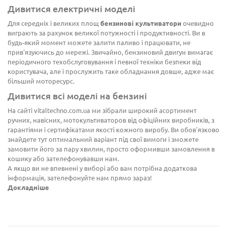
Дивитися електричні моделі
Для середніх і великих площ
бензинові культиватори
очевидно
виграють за рахунок великої потужності і продуктивності. Ви в
будь-який момент можете залити паливо і працювати, не
прив'язуючись до мережі. Звичайно, бензиновий двигун вимагає
періодичного техобслуговування і певної техніки безпеки від
користувача, але і прослужить таке обладнання довше, адже має
більший моторесурс.
Дивитися всі моделі на бензині
На сайті vitaltechno.com.ua ми зібрали широкий асортимент
ручних, навісних, мотокультиваторов від офіційних виробників, з
гарантіями і сертифікатами якості кожного виробу. Ви обов'язково
знайдете тут оптимальний варіант під свої вимоги і зможете
замовити його за пару хвилин, просто оформивши замовлення в
кошику або зателефонувавши нам.
А якщо ви не впевнені у виборі або вам потрібна додаткова
інформація, зателефонуйте нам прямо зараз!
Докладніше