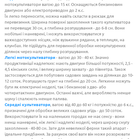
мотокультиватори вагою до 15 кг. Оснащуються бензиновим
двигуном або електроприводом до 2 к.с.
Їх легко переносити, можна навіть скласти в рюкзак для
перевезення. Ширина поверхні захоплення такого культиватора
не перевищує 30 см, а глибина розпушування - до 6-8 см. Вони
мобільні і маневрені, і можуть використовуватися у
важкодоступних місцях, між вузькими рядами, в теплицях, на
клумбах. Не підійдуть для первинної обробки неокультурених
ділянок через малу глибину розпушування.
Легкі мотокультиватори
- вагою до 30 - 40 кг. Значно
продуктивнішї надлегких: мають двигуни більшої потужності, 2,5 -
4,5 кінських сили, і велику ширину захвату - до півметра. Також
застосовуються для побутових садових завдань на ділянках до 10-
12 соток. Розпушують грунт на глибині до 20 см. Легкими можуть
бути як електричні моделі, так і бензинові з дво- або
чотиритактним двигуном. Останні важчі, але виробляють менше
шуму і спалюють менше палива.
Середні культиватори
, вагою від 40 до 60 кг і потужністю до 6 к.с.,
призначені для обробки великих садових угідь - до 50 соток.
Використовувати їх на маленьких городах не має сенсу - вони
менш маневрені, ніж легкі і надлегкі моделі, через широку смугу
захоплення - 40-80 см. Зате для невеликої ферми такий апарат -
ідеальне придбання. За рахунок своєї ваги він може розорювати