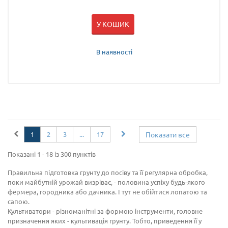
У КОШИК
В наявності
1
2
3
...
17
Показати все
Показані 1 - 18 із 300 пунктів
Правильна підготовка грунту до посіву та її регулярна обробка,
поки майбутній урожай визріває, - половина успіху будь-якого
фермера, городника або дачника. І тут не обійтися лопатою та
сапою.
Культиватори - різноманітні за формою інструменти, головне
призначення яких - культивація грунту. Тобто, приведення її у