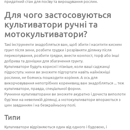
придатний стан для посіву та вирощування рослин.
Для чого застосовуються
культиватори ручні та
мотокультиватори?
Такі інструменти знадобляться вам, щоб збити і наситити киснем
грунт після зими, розбити грудки і розрівняти ділянку після
перекопування, розбити грядки, внести компост, торф або інші
добрива та домішки для збагачення грунту.
Культиватори будуть корисні і пізніше, коли ваші саджанці
підростуть: ними ви зможете підгортати навіть найніжніші
рослини, не боячись пошкодити коріння. А ось для
викорчовування непотрібних кореневищ вам знадобляться ... теж
культиватори, правда, спеціальної форми.
Ручними культиваторами ви зможете акуратно і дочиста виполоти
бур'яни на невеликій ділянці, а мотокультиватори впораються з
цим завданням і на безкрайньому полі.
Типи
Культиватори відрізняються один від одного і будовою, і