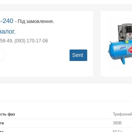
4-240
- Під замовлення.
алог.
-58-49
,
(093) 170-17-06
Sent
ість фаз
Трифазни
га
380В
та
50 Гц