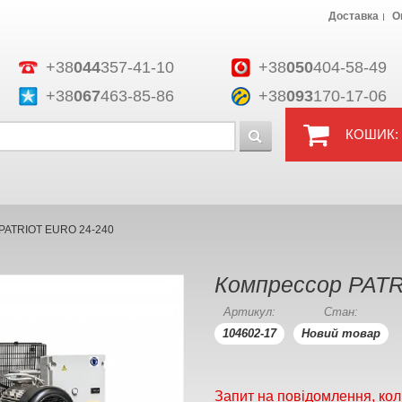
Доставка
О
+38
044
357-41-10
+38
050
404-58-49
+38
067
463-85-86
+38
093
170-17-06
КОШИК:
PATRIOT EURO 24-240
Компрессор PATR
Артикул:
Стан:
104602-17
Новий товар
Запит на повідомлення, кол