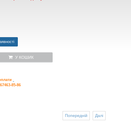
аявності
У КОШИК
 оплати
67463-85-86
Попередній
Далі