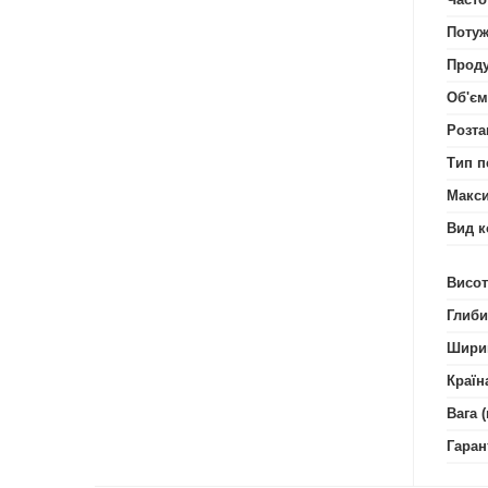
Потуж
Проду
Об'єм
Розта
Тип п
Макси
Вид к
Висот
Глиби
Шири
Країн
Вага (
Гаран