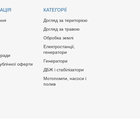
АЦІЯ
КАТЕГОРІЇ
ння
Догляд за територією
Догляд за травою
Обробка землі
Електростанції,
генератори
оради
Генератори
публічної оферти
ДБЖ і стабілізатори
Мотопомпи, насоси і
полив