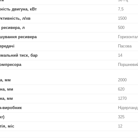
ність двигуна, кВт
7,5
ктивність, л/хв
1500
 ресивера, л
500
шування ресивера
Горизонта
ередачі
Пасова
мальний тиск, бар
14
омпресора
Поршневи
а, мм
2000
на, мм
620
на, мм
1270
а-виробник
Нідерланд
кг)
325
тія, міс
12