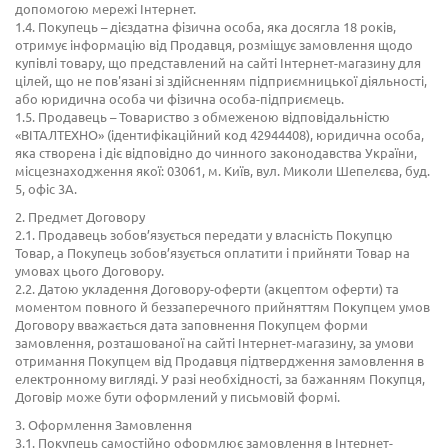
допомогою мережі Інтернет.
1.4. Покупець – дієздатна фізична особа, яка досягла 18 років,
отримує інформацію від Продавця, розміщує замовлення щодо
купівлі товару, що представлений на сайті Інтернет-магазину для
цілей, що не пов'язані зі здійсненням підприємницької діяльності,
або юридична особа чи фізична особа-підприємець.
1.5. Продавець – Товариство з обмеженою відповідальністю
«ВІТАЛТЕХНО» (ідентифікаційний код 42944408), юридична особа,
яка створена і діє відповідно до чинного законодавства України,
місцезнаходження якої: 03061, м. Київ, вул. Миколи Шепелєва, буд.
5, офіс 3А.
2. Предмет Договору
2.1. Продавець зобов’язується передати у власність Покупцю
Товар, а Покупець зобов’язується оплатити і прийняти Товар на
умовах цього Договору.
2.2. Датою укладення Договору-оферти (акцептом оферти) та
моментом повного й беззаперечного прийняттям Покупцем умов
Договору вважається дата заповнення Покупцем форми
замовлення, розташованої на сайті Інтернет-магазину, за умови
отримання Покупцем від Продавця підтвердження замовлення в
електронному вигляді. У разі необхідності, за бажанням Покупця,
Договір може бути оформлений у письмовій формі.
3. Оформлення Замовлення
3.1. Покупець самостійно оформлює замовлення в Інтернет-