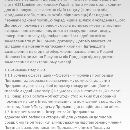
статті 633 Цивільного кодексу України, його умови є однаковими
для всіх покупців незалежно від їх статусу (фізична особа,
юридична особа, фізична особа-підприємець) без надання
переваги одному покупцю перед іншим. Шляхом укладення цього
Договору покупець в повному обсязі приймає умови та порядок
оформлення замовлення, оплати товару, доставки товару,
повернення товару, відповідальності за недобросовісне
замовлення та усі інші умови договору. Договір вважається
укладеним з моменту натискання кнопки «Підтвердити
замовлення» на сторінці оформлення замовлення в Розділі
«Кошик» і отримання Покупцем від Продавця підтвердження
замовлення в електронному вигляді.
1. Визначення термінів
1.1. Публічна оферта (далі - «Оферта») - публічна пропозиція
Продавця, адресована невизначеному колу осіб, укласти з
Продавцем договір купівлі-продажу товару дистанційним
способом (далі - «Договір») на умовах, що містяться в цій Оферті.
1.2. Товар або Послуга – об'єкт угоди сторін, який був обраний
покупцем на сайті Інтернет-магазину та поміщений у кошик, або
вже придбаний Покупцем у Продавця дистанційним способом.
1.3. Інтернет-магазин – інтернет-сайт Продавця за
адресою vitaltechno.ua створений для укладення договорів
роздрібної та оптової купівлі-продажу на підставі ознайомлення
Покупця із запропонованим Продавцем описом Товару за