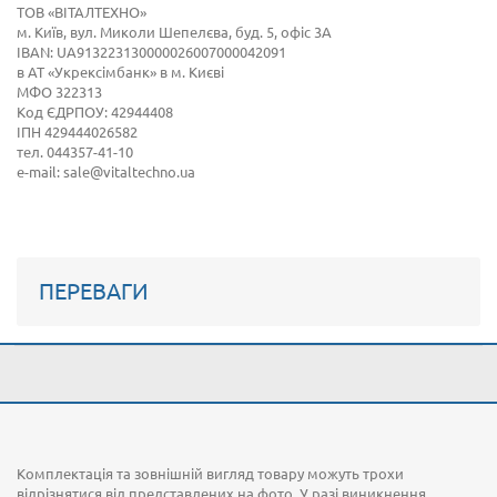
ТОВ «
ВІТАЛТЕХНО
»
м. Київ, вул. Миколи Шепелєва, буд. 5, офіс 3А
IBAN: UA913223130000026007000042091
в АТ «Укрексімбанк» в м. Києві
МФО 322313
Код ЄДРПОУ: 42944408
ІПН 429444026582
тел. 044357-41-10
e-mail: sale@vitaltechno.ua
ПЕРЕВАГИ
Комплектація та зовнішній вигляд товару можуть трохи
відрізнятися від представлених на фото. У разі виникнення