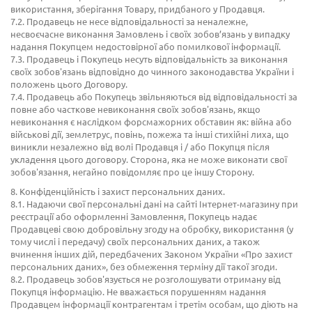
використання, зберігання Товару, придбаного у Продавця.
7.2. Продавець не несе відповідальності за неналежне,
несвоєчасне виконання Замовлень і своїх зобов’язань у випадку
надання Покупцем недостовірної або помилкової інформації.
7.3. Продавець і Покупець несуть відповідальність за виконання
своїх зобов'язань відповідно до чинного законодавства України і
положень цього Договору.
7.4. Продавець або Покупець звільняються від відповідальності за
повне або часткове невиконання своїх зобов'язань, якщо
невиконання є наслідком форсмажорних обставин як: війна або
військові дії, землетрус, повінь, пожежа та інші стихійні лиха, що
виникли незалежно від волі Продавця і / або Покупця після
укладення цього договору. Сторона, яка не може виконати свої
зобов'язання, негайно повідомляє про це іншу Сторону.
8. Конфіденційність і захист персональних даних.
8.1. Надаючи свої персональні дані на сайті Інтернет-магазину при
реєстрації або оформленні Замовлення, Покупець надає
Продавцеві свою добровільну згоду на обробку, використання (у
тому числі і передачу) своїх персональних даних, а також
вчинення інших дій, передбачених Законом України «Про захист
персональних даних», без обмеження терміну дії такої згоди.
8.2. Продавець зобов'язується не розголошувати отриману від
Покупця інформацію. Не вважається порушенням надання
Продавцем інформації контрагентам і третім особам, що діють на