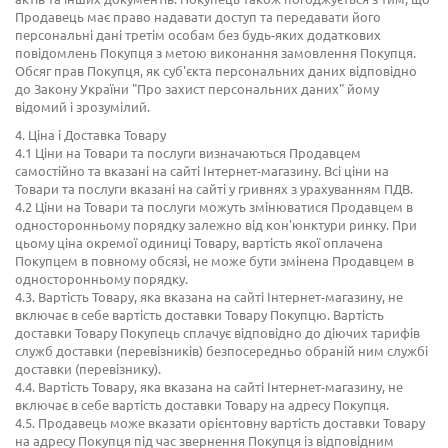
Продавець має право надавати доступ та передавати його
персональні дані третім особам без будь-яких додаткових
повідомлень Покупця з метою виконання замовлення Покупця.
Обсяг прав Покупця, як суб'єкта персональних даних відповідно
до Закону України "Про захист персональних даних" йому
відомий і зрозумілий.
4. Ціна і Доставка Товару
4.1 Ціни на Товари та послуги визначаються Продавцем
самостійно та вказані на сайті Інтернет-магазину. Всі ціни на
Товари та послуги вказані на сайті у гривнях з урахуванням ПДВ.
4.2 Ціни на Товари та послуги можуть змінюватися Продавцем в
односторонньому порядку залежно від кон'юнктури ринку. При
цьому ціна окремої одиниці Товару, вартість якої оплачена
Покупцем в повному обсязі, не може бути змінена Продавцем в
односторонньому порядку.
4.3. Вартість Товару, яка вказана на сайті Інтернет-магазину, не
включає в себе вартість доставки Товару Покупцю. Вартість
доставки Товару Покупець сплачує відповідно до діючих тарифів
служб доставки (перевізників) безпосередньо обраній ним службі
доставки (перевізнику).
4.4. Вартість Товару, яка вказана на сайті Інтернет-магазину, не
включає в себе вартість доставки Товару на адресу Покупця.
4.5. Продавець може вказати орієнтовну вартість доставки Товару
на адресу Покупця під час звернення Покупця із відповідним