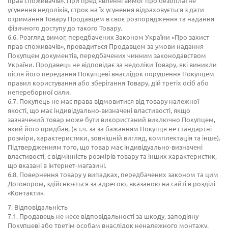
прав споживачів». При пред’явленні вимог про безоплатне
усунення недоліків, строк на їх усунення відраховується з дати
отримання Товару Продавцем в своє розпорядження та надання
фізичного доступу до такого Товару.
6.6. Розгляд вимог, передбачених Законом України «Про захист
прав споживачів», провадиться Продавцем за умови надання
Покупцем документів, передбачених чинним законодавством
України. Продавець не відповідає за недоліки Товару, які виникли
після його передання Покупцеві внаслідок порушення Покупцем
правил користування або зберігання Товару, дій третіх осіб або
непереборної сили.
6.7. Покупець не має права відмовитися від товару належної
якості, що має індивідуально-визначені властивості, якщо
зазначений товар може бути використаний виключно Покупцем,
який його придбав, (в т.ч. за за бажанням Покупця не стандартні
розміри, характеристики, зовнішній вигляд, комплектація та інше).
Підтвердженням того, що товар має індивідуально-визначені
властивості, є відмінність розмірів товару та інших характеристик,
що вказані в інтернет-магазині.
6.8. Повернення товару у випадках, передбачених законом та цим
Договором, здійснюється за адресою, вказаною на сайті в розділі
«Контакти».
7. Відповідальність
7.1. Продавець не несе відповідальності за шкоду, заподіяну
Покупцеві або третім особам внаслідок неналежного монтажу,