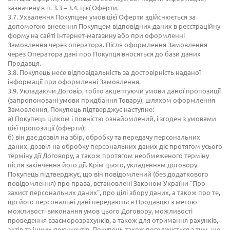
зазначену в п. 3.3 – 3.4. цієї Оферти.
3.7. Ухвалення Покупцем умов цієї Оферти здійснюється за
допомогою внесення Покупцем відповідних даних в реєстраційну
форму на сайті Інтернет-магазину або при оформленні
Замовлення через оператора. Після оформлення Замовлення
через Оператора дані про Покупця вносяться до бази даних
Продавця.
3.8. Покупець несе відповідальність за достовірність наданої
інформації при оформленні Замовлення.
3.9. Укладаючи Договір, тобто акцептуючи умови даної пропозиції
(запропоновані умови придбання Товару), шляхом оформлення
Замовлення, Покупець підтверджує наступне:
а) Покупець цілком і повністю ознайомлений, і згоден з умовами
цієї пропозиції (оферти);
б) він дає дозвіл на збір, обробку та передачу персональних
даних, дозвіл на обробку персональних даних діє протягом усього
терміну дії Договору, а також протягом необмеженого терміну
після закінчення його дії. Крім цього, укладенням договору
Покупець підтверджує, що він повідомлений (без додаткового
повідомлення) про права, встановлені Законом України "Про
захист персональних даних", про цілі збору даних, а також про те,
що його персональні дані передаються Продавцю з метою
можливості виконання умов цього Договору, можливості
проведення взаєморозрахунків, а також для отримання рахунків,
актів та інших документів. Покупець також погоджується з тим, що