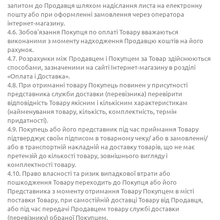
запитом до Продавця шляхом надіслання листа на електронну
пошту або при оформленні замовлення через оператора
інтернет-магазину.
4.6. Зобов'язання Покупця по оплаті Товару вважаються
виконаними з моменту надходження Продавцю коштів на його
рахунок.
4.7. Розрахунки між Продавцем і Покупцем за Товар здійснюються
способами, зазначеними на сайті Інтернет-магазину в розділі
«Оплата і Доставка».
4.8. При отриманні товару Покупець повинен у присутності
представника служби доставки (перевізника) перевірити
відповідність Товару якісним і кількісним характеристикам
(найменування товару, кількість, комплектність, термін
придатності).
4.9. Покупець або його представник під час приймання Товару
підтверджує своїм підписом в товарному чеку/ або в замовленні/
або в транспортній накладній на доставку товарів, що не має
претензій до кількості товару, зовнішнього вигляду і
комплектності товару.
4.10. Право власності та ризик випадкової втрати або
пошкодження Товару переходить до Покупця або його
Представника з моменту отримання Товару Покупцем в місті
поставки Товару, при самостійній доставці Товару від Продавця,
або під час передачі Продавцем товару службі доставки
(перевізнику) обраної Покупцем.