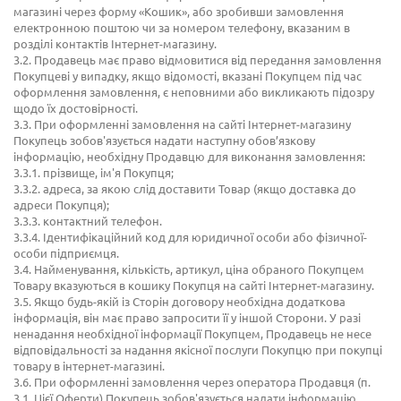
магазині через форму «Кошик», або зробивши замовлення
електронною поштою чи за номером телефону, вказаним в
розділі контактів Інтернет-магазину.
3.2. Продавець має право відмовитися від передання замовлення
Покупцеві у випадку, якщо відомості, вказані Покупцем під час
оформлення замовлення, є неповними або викликають підозру
щодо їх достовірності.
3.3. При оформленні замовлення на сайті Інтернет-магазину
Покупець зобов'язується надати наступну обов’язкову
інформацію, необхідну Продавцю для виконання замовлення:
3.3.1. прізвище, ім'я Покупця;
3.3.2. адреса, за якою слід доставити Товар (якщо доставка до
адреси Покупця);
3.3.3. контактний телефон.
3.3.4. Ідентифікаційний код для юридичної особи або фізичної-
особи підприємця.
3.4. Найменування, кількість, артикул, ціна обраного Покупцем
Товару вказуються в кошику Покупця на сайті Інтернет-магазину.
3.5. Якщо будь-якій із Сторін договору необхідна додаткова
інформація, він має право запросити її у іншой Сторони. У разі
ненадання необхідної інформації Покупцем, Продавець не несе
відповідальності за надання якісної послуги Покупцю при покупці
товару в інтернет-магазині.
3.6. При оформленні замовлення через оператора Продавця (п.
3.1. Цієї Оферти) Покупець зобов'язується надати інформацію,