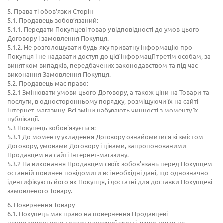
5. Права ті обов’язки Сторін
5.1. Продавець зобов’язаний:
5.1.1. Передати Покупцеві товар у відповідності до умов цього
Договору і замовлення Покупця.
5.1.2. Не розголошувати будь-яку приватну інформацію про
Покупця і не надавати доступ до цієї інформації третім особам, за
винятком випадків, передбачених законодавством та під час
виконання Замовлення Покупця.
5.2. Продавець має право:
5.2.1 Змінювати умови цього Договору, а також ціни на Товари та
послуги, в односторонньому порядку, розміщуючи їх на сайті
Інтернет-магазину. Всі зміни набувають чинності з моменту їх
публікації.
5.3 Покупець зобов'язується:
5.3.1 До моменту укладення Договору ознайомитися зі змістом
Договору, умовами Договору і цінами, запропонованими
Продавцем на сайті Інтернет-магазину.
5.3.2 На виконання Продавцем своїх зобов'язань перед Покупцем
останній повинен повідомити всі необхідні дані, що однозначно
ідентифікують його як Покупця, і достатні для доставки Покупцеві
замовленого Товару.
6. Повернення Товару
6.1. Покупець має право на повернення Продавцеві
непродовольчого товару належної якості, якщо товар не