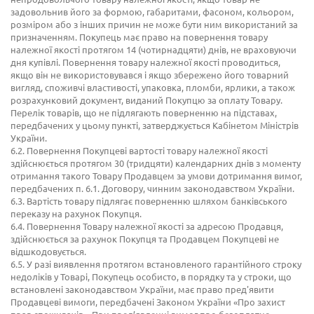
задовольнив його за формою, габаритами, фасоном, кольором,
розміром або з інших причин не може бути ним використаний за
призначенням. Покупець має право на повернення товару
належної якості протягом 14 (чотирнадцяти) днів, не враховуючи
дня купівлі. Повернення товару належної якості проводиться,
якщо він не використовувався і якщо збережено його товарний
вигляд, споживчі властивості, упаковка, пломби, ярлики, а також
розрахунковий документ, виданий Покупцю за оплату Товару.
Перелік товарів, що не підлягають поверненню на підставах,
передбачених у цьому пункті, затверджується Кабінетом Міністрів
України.
6.2. Повернення Покупцеві вартості товару належної якості
здійснюється протягом 30 (тридцяти) календарних днів з моменту
отримання такого Товару Продавцем за умови дотримання вимог,
передбачених п. 6.1. Договору, чинним законодавством України.
6.3. Вартість товару підлягає поверненню шляхом банківського
переказу на рахунок Покупця.
6.4. Повернення Товару належної якості за адресою Продавця,
здійснюється за рахунок Покупця та Продавцем Покупцеві не
відшкодовується.
6.5. У разі виявлення протягом встановленого гарантійного строку
недоліків у Товарі, Покупець особисто, в порядку та у строки, що
встановлені законодавством України, має право пред'явити
Продавцеві вимоги, передбачені Законом України «Про захист