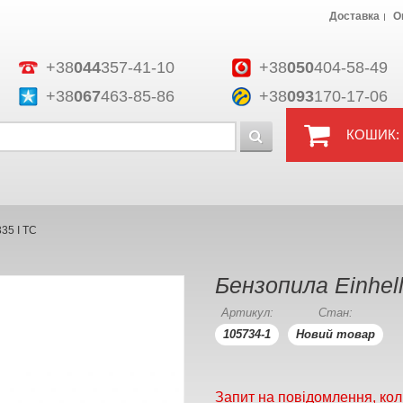
Доставка
О
+38
044
357-41-10
+38
050
404-58-49
+38
067
463-85-86
+38
093
170-17-06
КОШИК:
35 I TC
Бензопила Einhel
Артикул:
Стан:
105734-1
Новий товар
Запит на повідомлення, кол