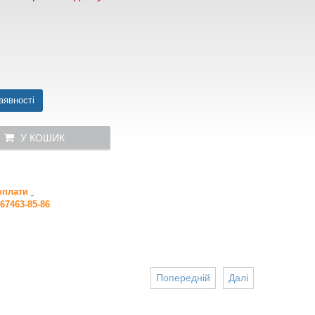
аявності
У КОШИК
 оплати
67463-85-86
Попередній
Далі