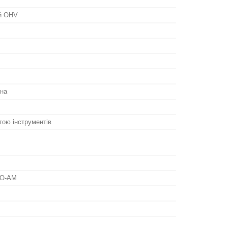
ий OHV
на
гою інструментів
RO-AM