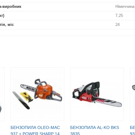
а-виробник
Німеччина
кг)
7,25
тія, міс
24
C
БЕНЗОПИЛА OLEO-МАC
БЕНЗОПИЛА AL-KO BKS
Б
937 + POWER SHARP 14
3835
93