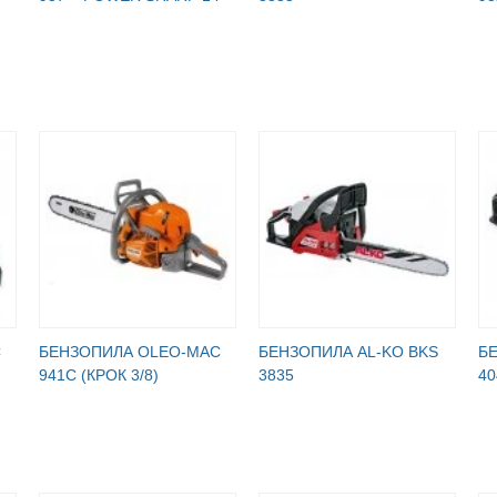
C
БЕНЗОПИЛА OLEO-МАC
БЕНЗОПИЛА AL-KO BKS
Б
941C (КРОК 3/8)
3835
40