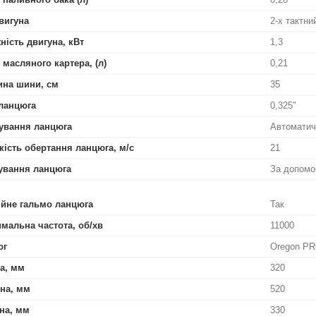
вигуна
2-х тактн
ність двигуна, кВт
1,3
 масляного картера, (л)
0,21
на шини, см
35
ланцюга
0,325"
ування ланцюга
Автоматич
ість обертання ланцюга, м/с
21
ування ланцюга
За допомо
ійне гальмо ланцюга
Так
мальна частота, об/хв
11000
юг
Oregon P
а, мм
320
на, мм
520
на, мм
330