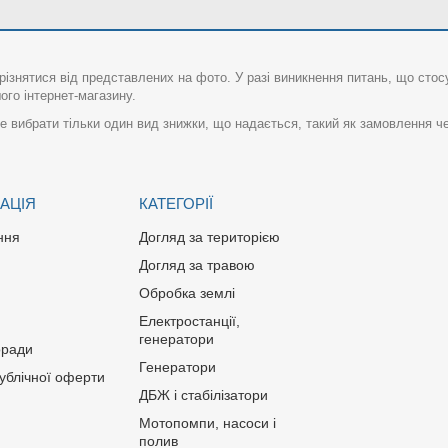
різнятися від представлених на фото. У разі виникнення питань, що сто
го інтернет-магазину.
 вибрати тільки один вид знижки, що надається, такий як замовлення че
АЦІЯ
КАТЕГОРІЇ
ння
Догляд за територією
Догляд за травою
Обробка землі
Електростанції,
генератори
оради
Генератори
публічної оферти
ДБЖ і стабілізатори
Мотопомпи, насоси і
полив