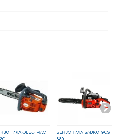
ЕНЗОПИЛА OLEO-МАC
БЕНЗОПИЛА SADKO GCS-
БЕНЗОПИ
2C
380
GS 35 C+