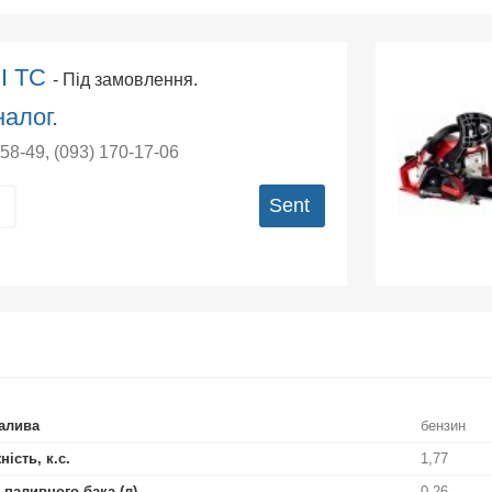
 I TC
- Під замовлення.
алог.
-58-49
,
(093) 170-17-06
Sent
алива
бензин
ість, к.с.
1,77
 паливного бака (л)
0,26