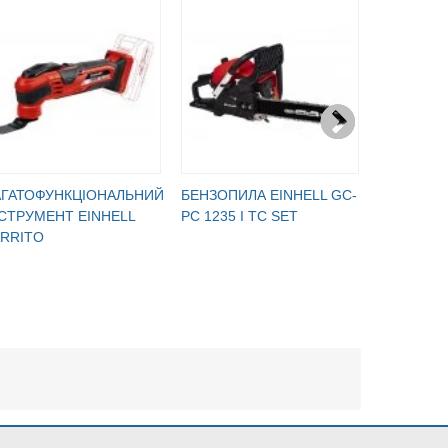
АГАТОФУНКЦІОНАЛЬНИЙ
БЕНЗОПИЛА EINHELL GC-
БЕНЗОПИЛ
СТРУМЕНТ EINHELL
PC 1235 I TC SET
PC 2040/1
ARRITO