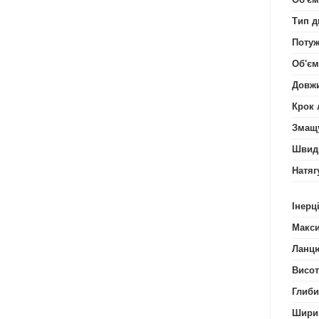
Тип д
Потуж
Об'єм
Довжи
Крок 
Змащ
Швидк
Натяг
Інерц
Макси
Ланц
Висот
Глиби
Шири