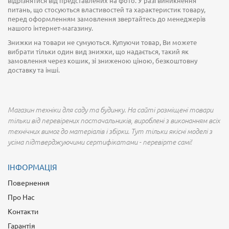
відрізнятися від представлених на фото. У разі виникнення
питань, що стосуються властивостей та характеристик товару,
перед оформленням замовлення звертайтесь до менеджерів
нашого інтернет-магазину.
Знижки на товари не сумуються. Купуючи товар, Ви можете
вибрати тільки один вид знижки, що надається, такий як
замовлення через кошик, зі зниженою ціною, безкоштовну
доставку та інші.
Магазин техніки для саду та будинку. На сайті розміщені товари
тільки від перевірених постачальників, вироблені з виконанням всіх
технічних вимог до матеріалів і збірки. Тут тільки якісні моделі з
усіма підтверджуючими сертифікатами - перевірте самі!
ІНФОРМАЦІЯ
Повернення
Про Нас
Контакти
Гарантія