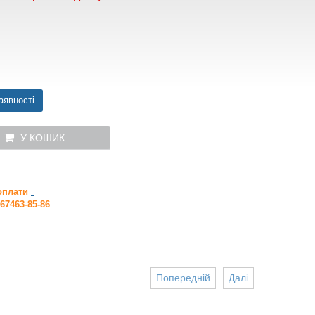
аявності
У КОШИК
 оплати
67463-85-86
Попередній
Далі