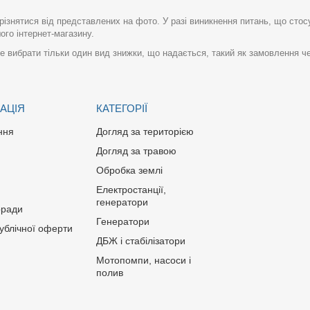
різнятися від представлених на фото. У разі виникнення питань, що сто
го інтернет-магазину.
 вибрати тільки один вид знижки, що надається, такий як замовлення че
АЦІЯ
КАТЕГОРІЇ
ння
Догляд за територією
Догляд за травою
Обробка землі
Електростанції,
генератори
оради
Генератори
публічної оферти
ДБЖ і стабілізатори
Мотопомпи, насоси і
полив