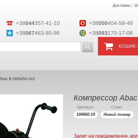
Доставка
О
+38
044
357-41-10
+38
050
404-58-49
+38
067
463-85-86
+38
093
170-17-06
КОШИК:
Abac B 2800i/50 cm2
Компрессор Abac 
Артикул:
Стан:
104600-19
Новий товар
Запит на повідомлення, кол