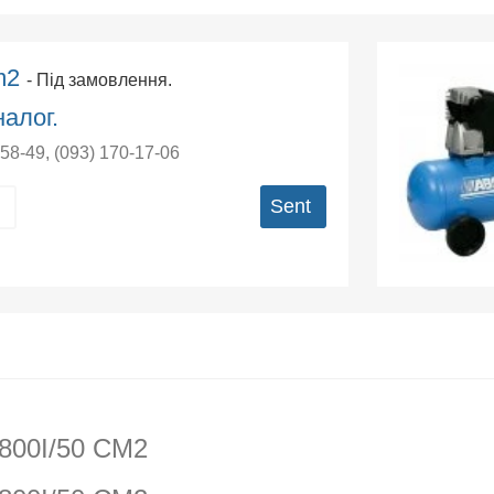
cm2
- Під замовлення.
алог.
-58-49
,
(093) 170-17-06
Sent
800I/50 CM2