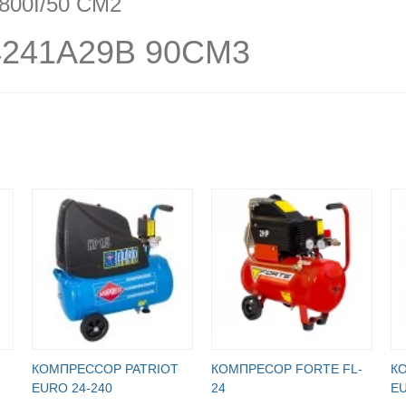
800I/50 CM2
4241A29B 90CM3
КОМПРЕССОР PATRIOT
КОМПРЕСОР FORTE FL-
К
EURO 24-240
24
EU