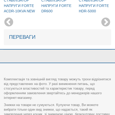
CТАБІЛІЗАТОР
CТАБІЛІЗАТОР
CТАБІЛІЗАТОР
НАПРУГИ FORTE
НАПРУГИ FORTE
НАПРУГИ FORTE
ACDR-10KVA NEW
DR600
HDR-5000
ПЕРЕВАГИ
Комплектація та зовнішній вигляд товару можуть трохи відрізнятися
від представлених на фото. У разі виникнення питань, що
стосуються властивостей та характеристик товару, перед
оформленням замовлення звертайтесь до менеджерів нашого
інтернет-магазину.
Знижки на товари не сумуються. Купуючи товар, Ви можете
вибрати тільки один вид знижки, що надається, такий як
замовлення через кошик, зі зниженою ціною, безкоштовну доставку