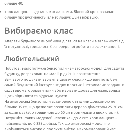
більше 40;
крок ланцюга - відстань між ланками. Більший крок означає
більшу продуктивність, але збільшує шум і вібрацію.
Вибираємо клас
Апарати будь-якого виробника діляться на класи в залежності від
їх потужності, тривалості безперервної роботи та ефективності.
Любительський
Побутові, малопотужні бензопили - аматорські моделі для саду та
будинку, розраховані на малі і рідкісні навантаження.
Вам варто пошукати варіант в цьому класі, якщо вам потрібен
самий бюджетний інструмент для простих і нетривалих завдань в
саду і вдома: обрізати гілки або нарізати дрова для лазні, зрідка
щось підпиляти та відремонтувати.
На аматорські бензопили встановлюють шини довжиною не
більше 35 см, що дозволяє розпиляти дерево діаметром 25-30 см
за один раз (або товщиною до 60 см пропилами з двох сторін).
Потужність таких моделей невелика - до 2 кВт, крок ланцюга -
найменший, до 0,325 дюйма. Так що аматорські моделі не
вирізняються високою продуктивністю. Рекомендований час