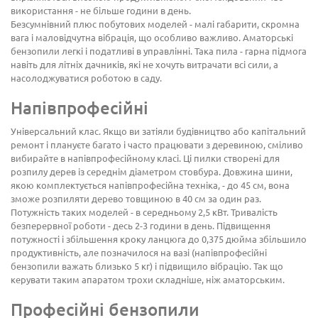
використання - не більше години в день.
Безсумнівний плюс побутових моделей - малі габарити, скромна
вага і маловідчутна вібрація, що особливо важливо. Аматорські
бензопили легкі і податливі в управлінні. Така пила - гарна підмога
навіть для літніх дачників, які не хочуть витрачати всі сили, а
насолоджуватися роботою в саду.
Напівпрофесійні
Універсальний клас. Якщо ви затіяли будівництво або капітальний
ремонт і плануєте багато і часто працювати з деревиною, сміливо
вибирайте в напівпрофесійному класі. Ці пилки створені для
розпилу дерев із середнім діаметром стовбура. Довжина шини,
якою комплектується напівпрофесійна техніка, - до 45 см, вона
зможе розпиляти дерево товщиною в 40 см за один раз.
Потужність таких моделей - в середньому 2,5 кВт. Тривалість
безперервної роботи - десь 2-3 години в день. Підвищення
потужності і збільшення кроку ланцюга до 0,375 дюйма збільшило
продуктивність, але позначилося на вазі (напівпрофесійні
бензопили важать близько 5 кг) і підвищило вібрацію. Так що
керувати таким апаратом трохи складніше, ніж аматорським.
Професійні бензопили