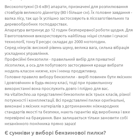
Високопотужні (3-6 кВт) апарати, призначені для розпилювання
стовбурів великого діаметру (80 і більше см). Їх головне завдання -
валка лісу, так що їх успішно застосовують в лісозаготівельних та
деревообробних господарствах.
Апаратура витримує до 12 годин безперервної роботи щодня. Для
її виготовлення використовують найбільш міцні сплави і сучасні
технології, тому її ресурс складає до 2000 мотогодин.
Серед мінусів: високий рівень шуму, велика вага, сильна вібрація
ускладнює управління.
Професійні бензопили - правильний вибір для приватної
лісопилки, а ось для побутового застосування краще вибрати
модель класом нижче, хоч і менш продуктивну.
Головне правило вибору бензопили - виріб повинен бути якісним
і довговічним в будь-якому класі, тоді при правильному
використанні вона прослужить довго і плідно для вас.
На vitaltechno.ua представлені бензопили всіх трьох класів, різної
потужності і комплектації. Всі представлені пилки оригінальні,
виконані з якісних матеріалів з дотриманням міжнародних
стандартів якості та безпеки, мають гарантію від виробника і вже
перевірені на бракуання. Вам залишається тільки замовити собі
незамінного помічника прямо зараз!
Є сумніви у виборі бензинової пилки?