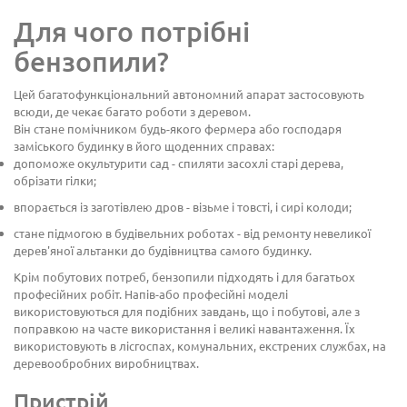
Для чого потрібні
бензопили?
Цей багатофункціональний автономний апарат застосовують
всюди, де чекає багато роботи з деревом.
Він стане помічником будь-якого фермера або господаря
заміського будинку в його щоденних справах:
допоможе окультурити сад - спиляти засохлі старі дерева,
обрізати гілки;
впорається із заготівлею дров - візьме і товсті, і сирі колоди;
стане підмогою в будівельних роботах - від ремонту невеликої
дерев'яної альтанки до будівництва самого будинку.
Крім побутових потреб, бензопили підходять і для багатьох
професійних робіт. Напів-або професійні моделі
використовуються для подібних завдань, що і побутові, але з
поправкою на часте використання і великі навантаження. Їх
використовують в лісгоспах, комунальних, екстрених службах, на
деревообробних виробництвах.
Пристрій