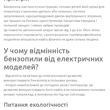
Бензопила має просту конструкцію, головні деталі якої: ручка для
оператора з захисним щитком або гальмом, система
запалювання, одноциліндровий двигун внутрішнього згоряння,
що працює на бензині, одноступенева ланцюгова передача і
пильний ланцюг. І ніяких зайвих проводів!
Це повністю автономний апарат вагою від 3 до 6 кг. Його легко
переносити і перевозити, з аматорськими і напівпрофесійними
моделями впорається навіть фізично не дуже сильна людина.
У чому відмінність
бензопили від електричних
моделей?
- Відсутність прив'язки до електромережі дозволяє
використовувати бензопилу в польових умовах.
- Апарат невибагливий до погодних умов і температур. Це
дозволяє використовувати його навіть в екстремальних польових
умовах: наприклад, в зимовому лісі під час снігопаду.
Питання екологічності