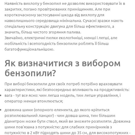
Наявність вихлопу у бензопил не дозволяє використовувати їх в
закритих, погано провітрюваних приміщеннях. Але при
короткочасному застосуванні шкода від вихлопу для
навколишнього середовища мінімальна. Сучасні зразки мають
спеціальну конструкцію двигуна для більш ефективного, а
значить, більш чистого згоряння палива.
Звичайно, електричні пилки екологічніші, менші і легші, але
мобільність і всепогодність бензопили роблять її більш
багатофункціональнішою.
Як визначитися з вибором
бензопили?
При виборі бензопили для своїх потреб потрібно враховувати
характеристики, які безпосередньо впливають на продуктивність:
вага - тут все ясно: чим легша модель, тим легше управління, і
оператор менше втомлюється;
довжина шини (опорного елемента, до якого кріпиться
розпилювальний ланцюг) - чим довша шина, тим більшим
діаметром може бути ствол, який ви зможете розпиляти. Довжина
шини пов'язана з потужністю: для слабких примірників з
потужністю в 2 кВт підходять шини до 35 см, для високопотужних -