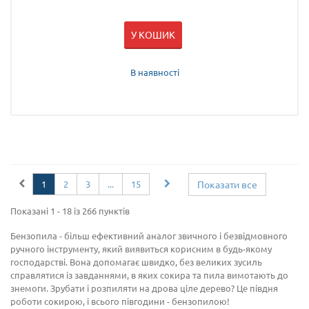
У КОШИК
В наявності
1
2
3
...
15
Показати все
Показані 1 - 18 із 266 пунктів
Бензопила - більш ефективний аналог звичного і безвідмовного
ручного інструменту, який виявиться корисним в будь-якому
господарстві. Вона допомагає швидко, без великих зусиль
справлятися із завданнями, в яких сокира та пила вимотають до
знемоги. Зрубати і розпиляти на дрова ціле дерево? Це півдня
роботи сокирою, і всього півгодини - бензопилою!