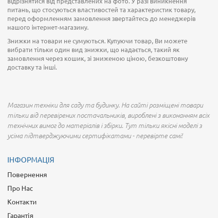
відрізнятися від представлених на фото. У разі виникнення
питань, що стосуються властивостей та характеристик товару,
перед оформленням замовлення звертайтесь до менеджерів
нашого інтернет-магазину.
Знижки на товари не сумуються. Купуючи товар, Ви можете
вибрати тільки один вид знижки, що надається, такий як
замовлення через кошик, зі зниженою ціною, безкоштовну
доставку та інші.
Магазин техніки для саду та будинку. На сайті розміщені товари
тільки від перевірених постачальників, вироблені з виконанням всіх
технічних вимог до матеріалів і збірки. Тут тільки якісні моделі з
усіма підтверджуючими сертифікатами - перевірте самі!
ІНФОРМАЦІЯ
Повернення
Про Нас
Контакти
Гарантія