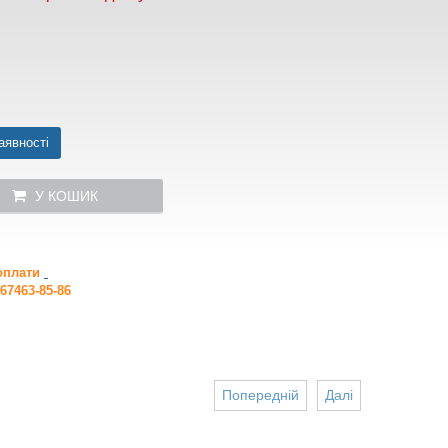
аявності
У КОШИК
 оплати
67463-85-86
Попередній
Далі