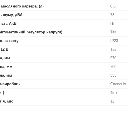
 масляного картера, (л)
0,6
ь шуму, дБА
73
ість АКБ
Ні
автоматичний регулятор напруги)
Так
нь захисту
IP23
 12 В
Так
а, мм
570
на, мм
700
на, мм
555
а-виробник
Словенія
кг)
45,7
тія, міс
12