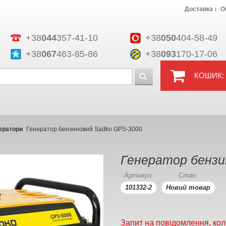
Доставка
О
+38
044
357-41-10
+38
050
404-58-49
+38
067
463-85-86
+38
093
170-17-06
КОШИК:
ератори
Генератор бензиновий Sadko GPS-3000
Генератор бензи
Артикул:
Стан:
101332-2
Новий товар
Запит на повідомлення, кол