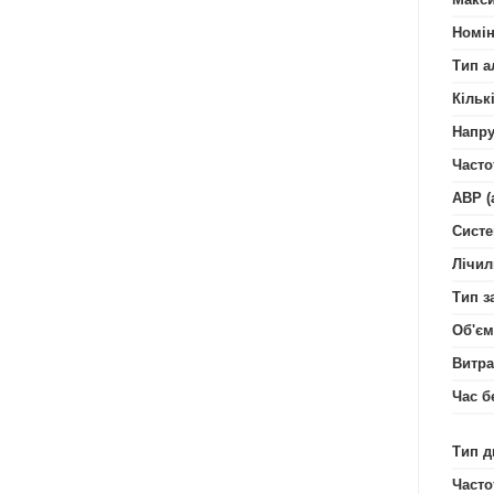
Номін
Тип а
Кільк
Напру
Часто
АВР (
Систе
Лічил
Тип з
Об'єм
Витра
Час б
Тип д
Часто