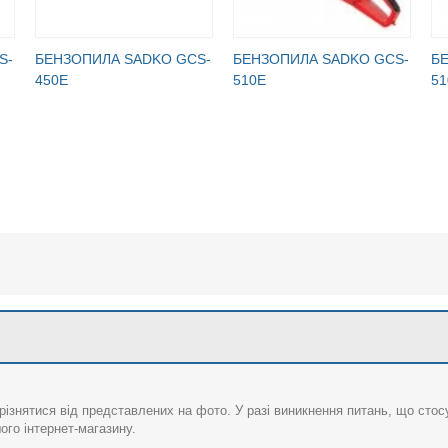
S-
БЕНЗОПИЛА SADKO GCS-
БЕНЗОПИЛА SADKO GCS-
Б
450E
510E
51
різнятися від представлених на фото. У разі виникнення питань, що сто
го інтернет-магазину.