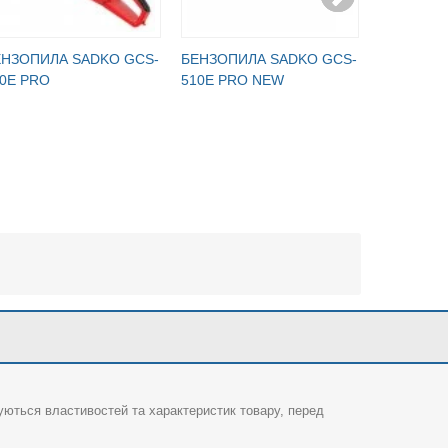
ЕНЗОПИЛА SADKO GCS-
БЕНЗОПИЛА SADKO GCS-
БЕНЗОПИ
0E PRO
510E PRO NEW
560E
суються властивостей та характеристик товару, перед