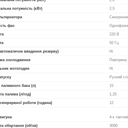
альна потужність (кВт)
2,5
льтернатора
Синхронни
ість фаз
Однофазн
га
220 В
та
50 Гц
автоматичне введення резерву)
Ні
ма охолодження
Повітряна
ьник мотогодин
Ні
апуску
Ручний ст
 паливного бака (л)
15
та палива (л/год)
1,25
езперервної роботи (година)
12
вигуна
4-х тактн
та обертання (об/хв)
3000