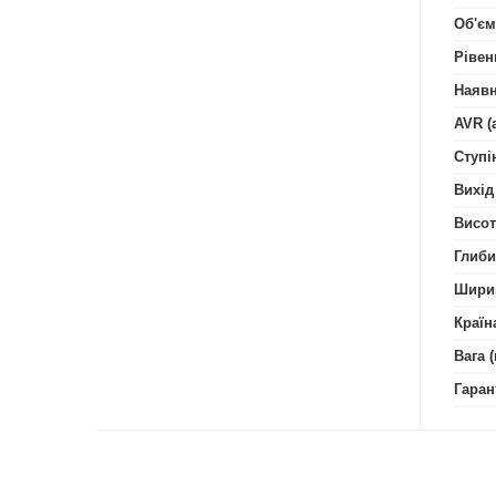
Об'єм
Рівен
Наявн
AVR (
Ступі
Вихід
Висот
Глиби
Шири
Країн
Вага (
Гаран