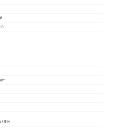
й
ий
арт
ий OHV