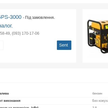
 GPS-3000
- Під замовлення.
алог.
-58-49
,
(093) 170-17-06
Sent
алива
бензин
нт виконання
Без кожух
мальна потужність (кВт)
2,8