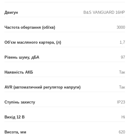
Двигун
B&S VANGUARD 16HP
Частота обертання (об/хв)
3000
Об'єм масляного картера, (л)
1,7
Рівень шуму, дБА
97
Наявність АКБ
Так
AVR (автоматичний регулятор напруги)
Так
Ступінь захисту
IP23
Вихід 12 В
Ні
Висота, мм
620