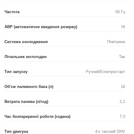
Частота
50 Гц
АВР (автоматичне введення резерву)
Ні
Система охолодження
Повітряна
Лічильник мотогодин
Так
Тип запуску
Ручний/Електростарт
Об'єм паливного бака (л)
16
Витрата палива (л/год)
2,2
Час безперервної роботи (година)
7,3
Тип двигуна
4-х тактний OHV