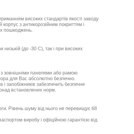
отриманням високих стандартів якості заводу
 корпус з антикорозійним покриттям і
іх пошкоджень.
низькій (до -30 С), так і при високих
ня з зовнішніми панелями або рамою
тора для Вас абсолютно безпечно.
в і запобіжників забезпечить безпечне
понад встановлених норм.
ги. Рівень шуму від нього не перевищує 68
паспортом виробу і офіційною гарантією від