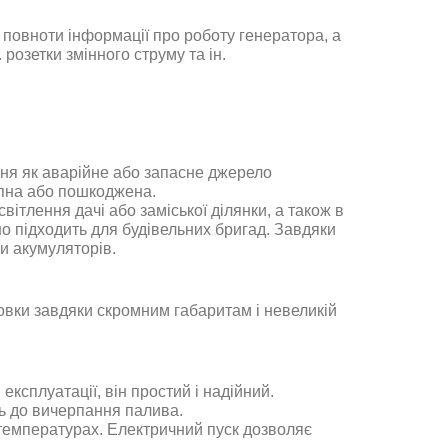
повноти інформації про роботу генератора, а
розетки змінного струму та ін.
ня як аварійне або запасне джерело
упна або пошкоджена.
вітлення дачі або заміської ділянки, а також в
но підходить для будівельних бригад. Завдяки
и акумуляторів.
овки завдяки скромним габаритам і невеликій
ксплуатації, він простий і надійний.
ь до вичерпання палива.
 температурах. Електричний пуск дозволяє