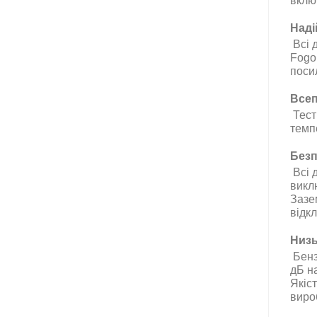
вклю
Наді
Всі 
Fogo
поси
Всеп
Тести
темпе
Безп
Всі д
викл
Зазе
відк
Низь
Бенз
дБ н
Якіс
виро