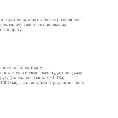
езпечує генератору стабільне розміщення і
 додатковий захист від випадкових
ня апарату.
онним альтернатором.
авантаження великої амплітуди, при цьому
ругу (коливання в межах ≤1,0%).
 100% мідь, сплав забезпечує довговічність