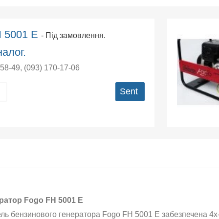
H 5001 E
- Під замовлення.
алог.
-58-49
,
(093) 170-17-06
Sent
ратор Fogo FH 5001 E
ль бензинового генератора Fogo FH 5001 E забезпечена 4х-