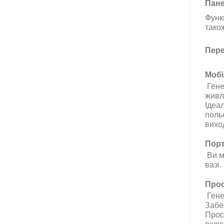
Пане
Функ
тако
Пере
Мобі
Гене
живл
Ідеал
польо
вихо
Порт
Ви м
вазі.
Прос
Гене
Забе
Прос