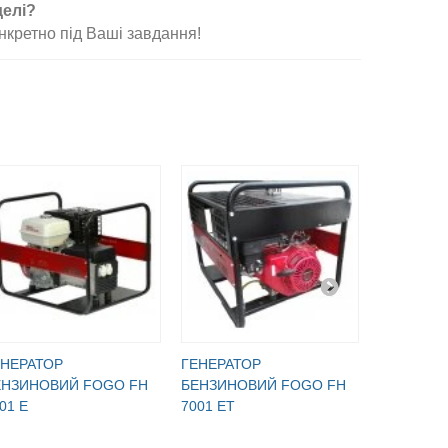
делі?
нкретно під Ваші завдання!
ЕНЕРАТОР
ГЕНЕРАТОР
ГЕНЕРАТ
ЕНЗИНОВИЙ FOGO FH
БЕНЗИНОВИЙ FOGO FH
БЕНЗИНО
01 E
7001 ET
5000