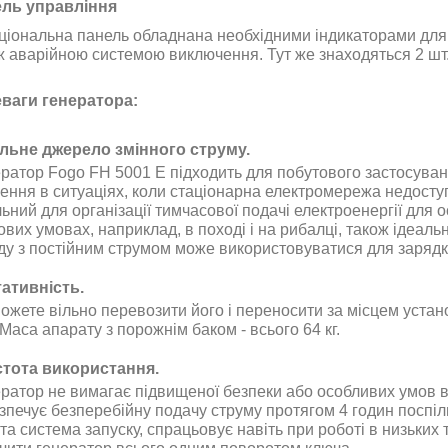
ль управління
ціональна панель обладнана необхідними індикаторами для 
ж аварійною системою виключення. Тут же знаходяться 2 шт. 
ваги генератора:
льне джерело змінного струму.
ратор Fogo FH 5001 E підходить для побутового застосуван
ення в ситуаціях, коли стаціонарна електромережа недост
ьний для організації тимчасової подачі електроенергії для ос
вих умовах, наприклад, в поході і на рибалці, також ідеаль
ду з постійним струмом може використовуватися для зарядк
ативність.
ожете вільно перевозити його і переносити за місцем устан
 Маса апарату з порожнім баком - всього 64 кг.
тота використання.
ратор не вимагає підвищеної безпеки або особливих умов в е
зпечує безперебійну подачу струму протягом 4 годин поспіл
та система запуску, спрацьовує навіть при роботі в низьких