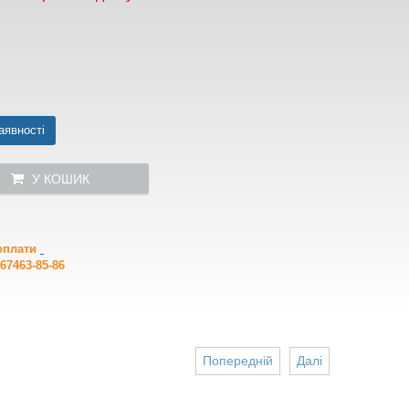
аявності
У КОШИК
 оплати
67463-85-86
Попередній
Далі