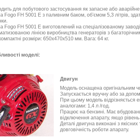
одить для побутового застосування як запасне або аварійне
a Fogo FH 5001 E з паливним баком, об'ємом 5,3 літрів, зда
нки.
a Fogo FH 5001 E виготовлений на спеціалізованому завод
матизованою лінією виробництва генераторів з багаторічни
омпактні розміри: 650x470x510 мм. Вага: 64 кг.
ливості моделі:
Двигун
Модель оснащена оригінальним ч
Запускається вручну або за допом
При цьому модель відрізняється 
аналогами: 1,4 л /год.
Працює на бензині. Має вбудован
відключення апарату, якщо рівень
Деталі двигуна виконані з якісних 
довговічність роботи апарату.