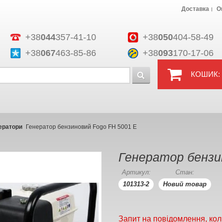
Доставка
О
+38
044
357-41-10
+38
050
404-58-49
+38
067
463-85-86
+38
093
170-17-06
КОШИК:
ератори
Генератор бензиновий Fogo FH 5001 E
Генератор бензи
Артикул:
Стан:
101313-2
Новий товар
Запит на повідомлення, кол