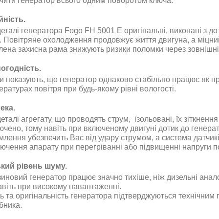
чити генератор всього одним поворотом ключа.
йність.
деталі генератора Fogo FH 5001 E оригінальні, виконані з д
. Повітряне охолодження продовжує життя двигуна, а міцний
лена захисна рама знижують ризики поломки через зовнішн
огодність.
 показують, що генератор однаково стабільно працює як при 
ратурах повітря при будь-якому рівні вологості.
ека.
еталі агрегату, що проводять струм, ізольовані, їх зіткнен
ючено, тому навіть при включеному двигуні дотик до генера
млення убезпечить Вас від удару струмом, а система датчикі
лючення апарату при перегріванні або підвищенні напруги 
кий рівень шуму.
иновий генератор працює значно тихіше, ніж дизельні анало
авіть при високому навантаженні.
ть та оригінальність генератора підтверджуються технічним 
бника.