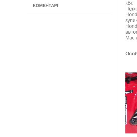
кВт.
КОМЕНТАРІ
Підх
Hond
зупи
Hond
авто
Має к
Особ