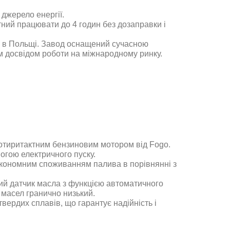
 джерело енергії.
тний працювати до 4 годин без дозаправки і
і в Польщі. Завод оснащений сучасною
м досвідом роботи на міжнародному ринку.
отиритактним бензиновим мотором від Fogo.
огою електричного пуску.
економним споживанням палива в порівнянні з
ий датчик масла з функцією автоматичного
 масел гранично низький.
твердих сплавів, що гарантує надійність і