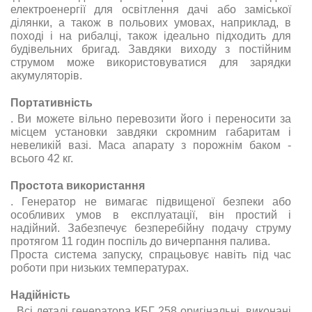
електроенергії для освітлення дачі або заміської
ділянки, а також в польових умовах, наприклад, в
поході і на рибалці, також ідеально підходить для
будівельних бригад. Завдяки виходу з постійним
струмом може використовуватися для зарядки
акумуляторів.
Портативність
. Ви можете вільно перевозити його і переносити за
місцем установки завдяки скромним габаритам і
невеликій вазі. Маса апарату з порожнім баком -
всього 42 кг.
Простота використання
.
Генератор не вимагає підвищеної безпеки або
особливих умов в експлуатації, він простий і
надійний. Забезпечує безперебійну подачу струму
протягом 11 годин поспіль до вичерпання палива.
Проста система запуску, спрацьовує навіть під час
роботи при низьких температурах.
Надійність
. Всі деталі генератора КБГ 258 оригінальні, виконані