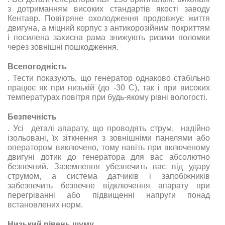
з дотриманням високих стандартів якості заводу
Кентавр. Повітряне охолодження продовжує життя
двигуна, а міцний корпус з антикорозійним покриттям
і посилена захисна рама знижують ризики поломки
через зовнішні пошкодження
.
Всепогодність
. Тести показують, що генератор однаково стабільно
працює як при низькій (до -30 С), так і при високих
температурах повітря при будь-якому рівні вологості.
Безпечність
. Усі деталі апарату, що проводять струм, надійно
ізольовані, їх зіткнення з зовнішніми панелями або
оператором виключено, тому навіть при включеному
двигуні дотик до генератора для вас абсолютно
безпечний. Заземлення убезпечить вас від удару
струмом, а система датчиків і запобіжників
забезпечить безпечне відключення апарату при
перегріванні або підвищенні напруги понад
встановлених норм.
Низький рівень шуму.