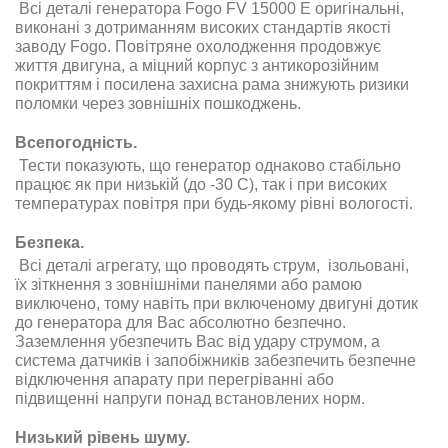
Всі деталі генератора Fogo FV 15000 E оригінальні,
виконані з дотриманням високих стандартів якості
заводу Fogo. Повітряне охолодження продовжує
життя двигуна, а міцний корпус з антикорозійним
покриттям і посилена захисна рама знижують ризики
поломки через зовнішніх пошкоджень.
Всепогодність.
Тести показують, що генератор однаково стабільно
працює як при низькій (до -30 С), так і при високих
температурах повітря при будь-якому рівні вологості.
Безпека.
Всі деталі агрегату, що проводять струм, ізольовані,
їх зіткнення з зовнішніми панелями або рамою
виключено, тому навіть при включеному двигуні дотик
до генератора для Вас абсолютно безпечно.
Заземлення убезпечить Вас від удару струмом, а
система датчиків і запобіжників забезпечить безпечне
відключення апарату при перегріванні або
підвищенні напруги понад встановлених норм.
Низький рівень шуму.