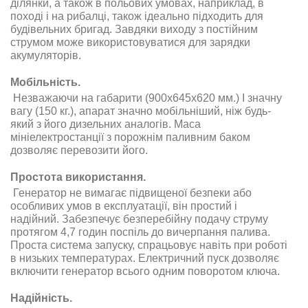
ділянки, а також в польових умовах, наприклад, в
поході і на рибалці, також ідеально підходить для
будівельних бригад. Завдяки виходу з постійним
струмом може використовуватися для зарядки
акумуляторів.
Мобільність.
Незважаючи на габарити (900x645x620 мм.) І значну
вагу (150 кг.), апарат значно мобільніший, ніж будь-
який з його дизельних аналогів. Маса
мініелектростанції з порожнім паливним баком
дозволяє перевозити його.
Простота використання.
Генератор не вимагає підвищеної безпеки або
особливих умов в експлуатації, він простий і
надійний. Забезпечує безперебійну подачу струму
протягом 4,7 годин поспіль до вичерпання палива.
Проста система запуску, спрацьовує навіть при роботі
в низьких температурах. Електричний пуск дозволяє
включити генератор всього одним поворотом ключа.
Надійність.