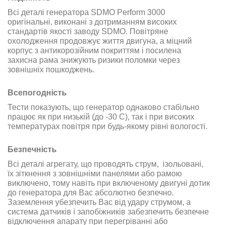
Всі деталі генератора SDMO Perform 3000
оригінальні, виконані з дотриманням високих
стандартів якості заводу SDMO. Повітряне
охолодження продовжує життя двигуна, а міцний
корпус з антикорозійним покриттям і посилена
захисна рама знижують ризики поломки через
зовнішніх пошкоджень.
Всепогодність
Тести показують, що генератор однаково стабільно
працює як при низькій (до -30 С), так і при високих
температурах повітря при будь-якому рівні вологості.
Безпечність
Всі деталі агрегату, що проводять струм, ізольовані,
їх зіткнення з зовнішніми панелями або рамою
виключено, тому навіть при включеному двигуні дотик
до генератора для Вас абсолютно безпечно.
Заземлення убезпечить Вас від удару струмом, а
система датчиків і запобіжників забезпечить безпечне
відключення апарату при перегріванні або