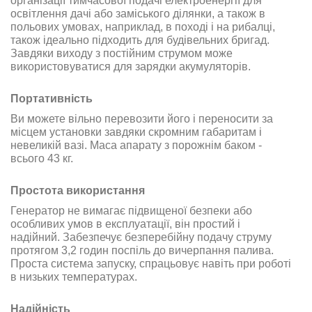
організації тимчасової подачі електроенергії для
освітлення дачі або заміського ділянки, а також в
польових умовах, наприклад, в поході і на рибалці,
також ідеально підходить для будівельних бригад.
Завдяки виходу з постійним струмом може
використовуватися для зарядки акумуляторів.
Портативність
Ви можете вільно перевозити його і переносити за
місцем установки завдяки скромним габаритам і
невеликій вазі. Маса апарату з порожнім баком -
всього 43 кг.
Простота використання
Генератор не вимагає підвищеної безпеки або
особливих умов в експлуатації, він простий і
надійний. Забезпечує безперебійну подачу струму
протягом 3,2 годин поспіль до вичерпання палива.
Проста система запуску, спрацьовує навіть при роботі
в низьких температурах.
Надійність