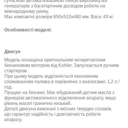
сучасною автоматизованою лінією виробництва
генераторів з багаторічним досвідом роботи на
міжнародному ринку.
Має компактні розміри 650х510х460 мм. Вага: 43 кг.
Особливості моделі:
Двигун
Модель оснащена оригінальним чотиритактним
бензиновим мотором від Kohler. Запускається ручним
стартером.
При цьому модель відрізняється економним
споживанням палива в порівнянні з аналогами: 1,2 л /
год.
Працює на бензині. Має вбудований датчик масла з
функцією автоматичного відключення апарату, якщо
рівень масел гранично низький.
Деталі двигуна виконані з якісних твердих сплавів,
що гарантує надійність і довговічність роботи
апарату.