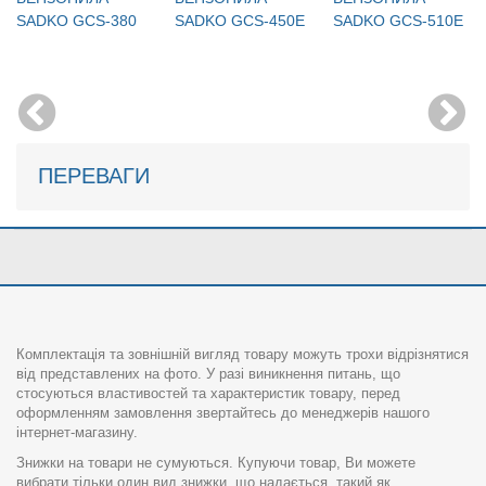
SADKO GCS-380
SADKO GCS-450E
SADKO GCS-510E
ПЕРЕВАГИ
Комплектація та зовнішній вигляд товару можуть трохи відрізнятися
від представлених на фото. У разі виникнення питань, що
стосуються властивостей та характеристик товару, перед
оформленням замовлення звертайтесь до менеджерів нашого
інтернет-магазину.
Знижки на товари не сумуються. Купуючи товар, Ви можете
вибрати тільки один вид знижки, що надається, такий як