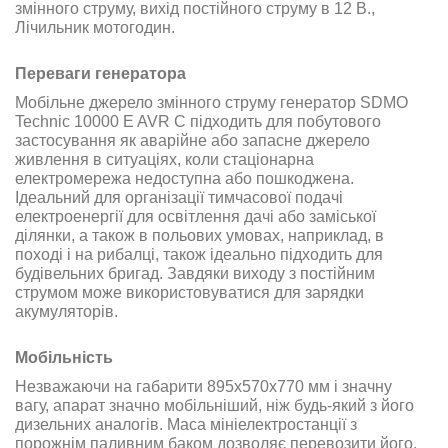
змінного струму, вихід постійного струму в 12 В.,
Лічильник мотогодин.
Переваги генератора
Мобільне джерело змінного струму генератор SDMO
Technic 10000 E AVR C підходить для побутового
застосування як аварійне або запасне джерело
живлення в ситуаціях, коли стаціонарна
електромережа недоступна або пошкоджена.
Ідеальний для організації тимчасової подачі
електроенергії для освітлення дачі або заміської
ділянки, а також в польових умовах, наприклад, в
поході і на рибалці, також ідеально підходить для
будівельних бригад. Завдяки виходу з постійним
струмом може використовуватися для зарядки
акумуляторів.
Мобільність
Незважаючи на габарити 895х570х770 мм і значну
вагу, апарат значно мобільніший, ніж будь-який з його
дизельних аналогів. Маса мініелектростанції з
порожнім паливним баком дозволяє перевозити його.