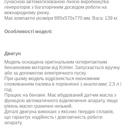
сучасною автоматизованою лінією виробництва
генераторів з багаторічним досвідом роботи на
міжнародному ринку.
Має компактні розміри 895х570х770 мм. Вага: 139 кг.
Особливості моделі:
Двигун
Модель оснащена оригінальним чотиритактним
бензиновим мотором від Kohler. Запускається вручну
або за допомогою електричного пуску.
При цьому модель відрізняється економним
споживанням палива в порівнянні з аналогами: 2,5 л /
год.
Працює на бензині. Має вбудований датчик масла з
функцією автоматичного відключення апарату, якщо
рівень масел гранично низький.
Деталі двигуна виконані з якісних твердих сплавів,
що гарантує надійність і довговічність роботи
апарату.