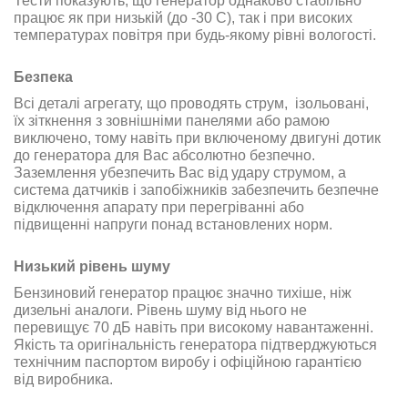
Тести показують, що генератор однаково стабільно
працює як при низькій (до -30 С), так і при високих
температурах повітря при будь-якому рівні вологості.
Безпека
Всі деталі агрегату, що проводять струм, ізольовані,
їх зіткнення з зовнішніми панелями або рамою
виключено, тому навіть при включеному двигуні дотик
до генератора для Вас абсолютно безпечно.
Заземлення убезпечить Вас від удару струмом, а
система датчиків і запобіжників забезпечить безпечне
відключення апарату при перегріванні або
підвищенні напруги понад встановлених норм.
Низький рівень шуму
Бензиновий генератор працює значно тихіше, ніж
дизельні аналоги. Рівень шуму від нього не
перевищує 70 дБ навіть при високому навантаженні.
Якість та оригінальність генератора підтверджуються
технічним паспортом виробу і офіційною гарантією
від виробника.