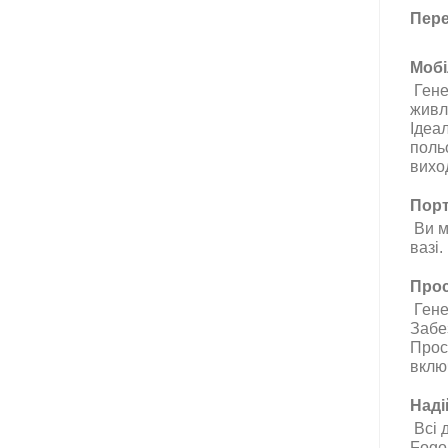
Пере
Мобі
Гене
живл
Ідеал
польо
вихо
Порт
Ви м
вазі.
Прос
Гене
Забе
Прос
вклю
Наді
Всі 
Fogo