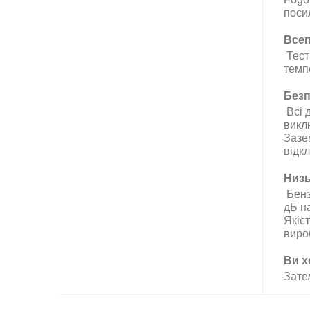
поси
Всеп
Тести
темпе
Безп
Всі д
викл
Зазе
відк
Низь
Бенз
дБ н
Якіс
виро
Ви х
Зате