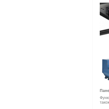
Пане
Функ
тако