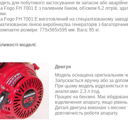
одить для побутового застосування як запасне або аварійне
a Fogo FH 7001 E з паливним баком, об'ємом 6,2 літрів, зда
нки.
a Fogo FH 7001 E виготовлений на спеціалізованому завод
матизованою лінією виробництва генераторів з багаторічни
омпактні розміри: 775x565x595 мм. Вага: 85 кг.
ливості моделі:
Двигун
Модель оснащена оригінальним ч
Запускається вручну або за допом
При цьому модель відрізняється 
аналогами: 2,3 л /год.
Працює на бензині. Має вбудован
відключення апарату, якщо рівень
Деталі двигуна виконані з якісних 
довговічність роботи апарату.