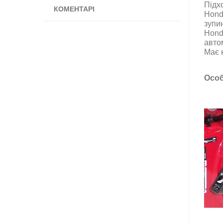
Підх
КОМЕНТАРІ
Hond
зупи
Hond
авто
Має к
Особ