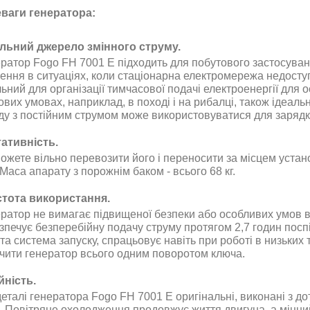
ваги генератора:
льний джерело змінного струму.
ратор Fogo FH 7001 E підходить для побутового застосуван
ення в ситуаціях, коли стаціонарна електромережа недост
ьний для організації тимчасової подачі електроенергії для ос
вих умовах, наприклад, в поході і на рибалці, також ідеаль
ду з постійним струмом може використовуватися для зарядк
ативність.
ожете вільно перевозити його і переносити за місцем устан
 Маса апарату з порожнім баком - всього 68 кг.
тота використання.
ратор не вимагає підвищеної безпеки або особливих умов в е
зпечує безперебійну подачу струму протягом 2,7 годин посп
та система запуску, спрацьовує навіть при роботі в низьких
чити генератор всього одним поворотом ключа.
йність.
деталі генератора Fogo FH 7001 E оригінальні, виконані з д
. Повітряне охолодження продовжує життя двигуна, а міцний