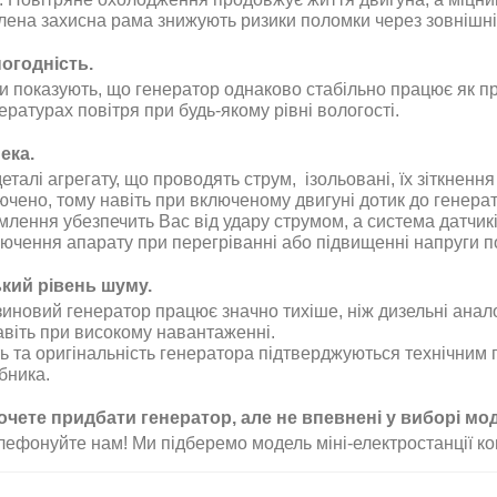
лена захисна рама знижують ризики поломки через зовнішн
огодність.
 показують, що генератор однаково стабільно працює як при 
ратурах повітря при будь-якому рівні вологості.
ека.
еталі агрегату, що проводять струм, ізольовані, їх зіткнен
ючено, тому навіть при включеному двигуні дотик до генера
млення убезпечить Вас від удару струмом, а система датчикі
лючення апарату при перегріванні або підвищенні напруги 
кий рівень шуму.
иновий генератор працює значно тихіше, ніж дизельні анало
авіть при високому навантаженні.
ть та оригінальність генератора підтверджуються технічним 
бника.
очете придбати генератор, але не впевнені у виборі мо
лефонуйте нам! Ми підберемо модель міні-електростанції ко