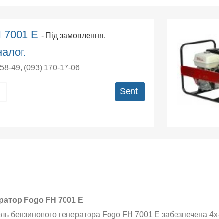
H 7001 E
- Під замовлення.
алог.
-58-49
,
(093) 170-17-06
Sent
ратор Fogo FH 7001 E
ль бензинового генератора Fogo FH 7001 E забезпечена 4х-