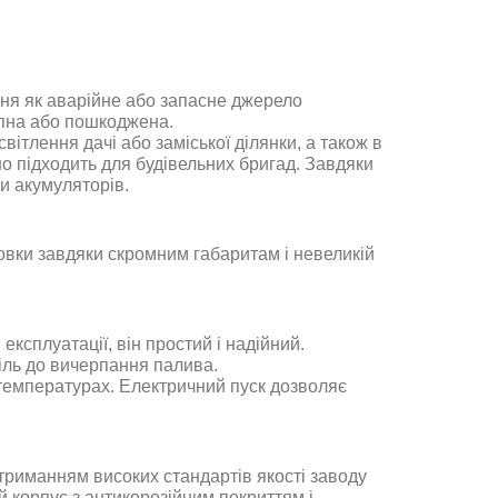
ня як аварійне або запасне джерело
упна або пошкоджена.
вітлення дачі або заміської ділянки, а також в
но підходить для будівельних бригад. Завдяки
и акумуляторів.
овки завдяки скромним габаритам і невеликій
ксплуатації, він простий і надійний.
іль до вичерпання палива.
 температурах. Електричний пуск дозволяє
отриманням високих стандартів якості заводу
 корпус з антикорозійним покриттям і