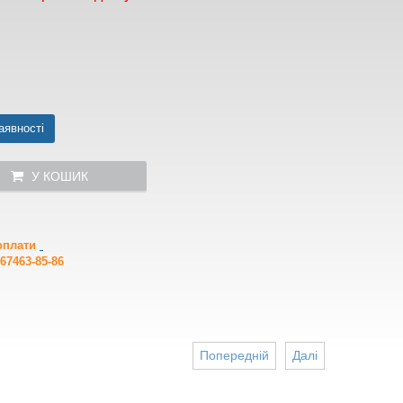
аявності
У КОШИК
 оплати
67463-85-86
Попередній
Далі