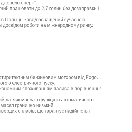
 джерело енергії.
тний працювати до 2,7 годин без дозаправки і
і в Польщі. Завод оснащений сучасною
м досвідом роботи на міжнародному ринку.
отиритактним бензиновим мотором від Fogo.
огою електричного пуску.
економним споживанням палива в порівнянні з
ий датчик масла з функцією автоматичного
 масел гранично низький.
твердих сплавів, що гарантує надійність і