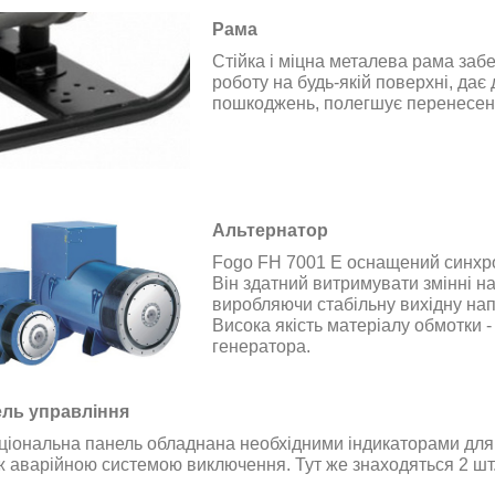
Рама
Стійка і міцна металева рама заб
роботу на будь-якій поверхні, дає
пошкоджень, полегшує перенесен
Альтернатор
Fogo FH 7001 E оснащений синхр
Він здатний витримувати змінні н
виробляючи стабільну вихідну нап
Висока якість матеріалу обмотки -
генератора.
ль управління
ціональна панель обладнана необхідними індикаторами для 
ж аварійною системою виключення. Тут же знаходяться 2 шт. 