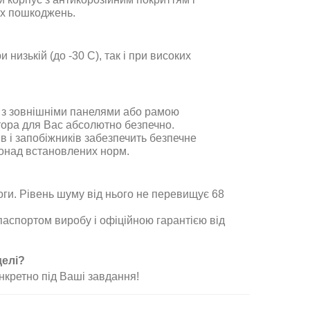
іх пошкоджень.
низькій (до -30 С), так і при високих
ня з зовнішніми панелями або рамою
тора для Вас абсолютно безпечно.
в і запобіжників забезпечить безпечне
понад встановлених норм.
ги. Рівень шуму від нього не перевищує 68
паспортом виробу і офіційною гарантією від
делі?
нкретно під Ваші завдання!