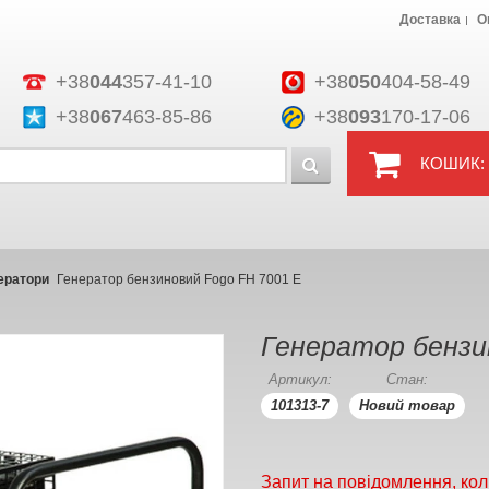
Доставка
О
+38
044
357-41-10
+38
050
404-58-49
+38
067
463-85-86
+38
093
170-17-06
КОШИК:
ератори
Генератор бензиновий Fogo FH 7001 E
Генератор бензи
Артикул:
Стан:
101313-7
Новий товар
Запит на повідомлення, кол