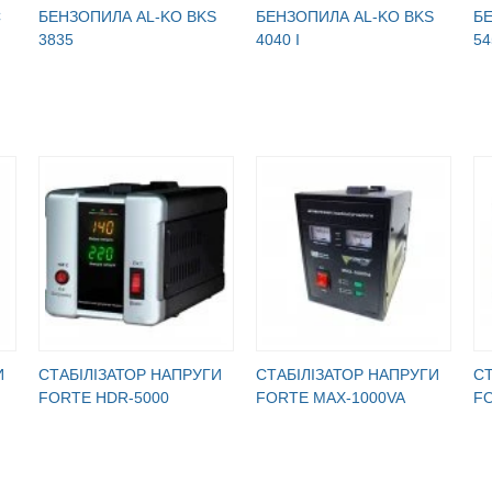
C
БЕНЗОПИЛА AL-KO BKS
БЕНЗОПИЛА AL-KO BKS
Б
3835
4040 I
54
И
CТАБІЛІЗАТОР НАПРУГИ
CТАБІЛІЗАТОР НАПРУГИ
CТ
FORTE HDR-5000
FORTE MAX-1000VA
F