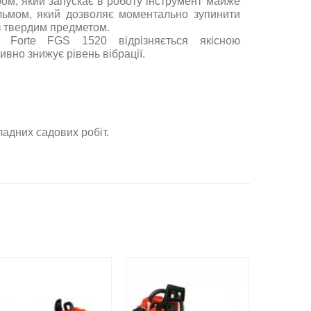
м, який запускає в роботу інструмент майже
льмом, який дозволяє моментально зупинити
з твердим предметом.
і Forte FGS 1520 відрізняється якісною
вно знижує рівень вібрації.
ладних садових робіт.