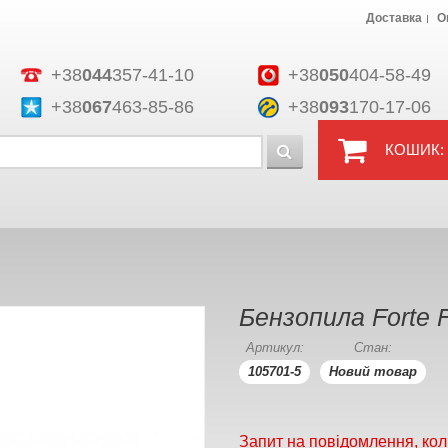
Доставка
О
+38
044
357-41-10
+38
050
404-58-49
+38
067
463-85-86
+38
093
170-17-06
КОШИК:
Бензопила Forte 
Артикул:
Стан:
105701-5
Новий товар
Запит на повідомлення, кол