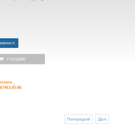
аявності
У КОШИК
 оплати
67463-85-86
Попередній
Далі