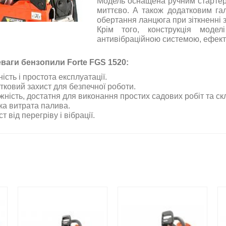
Модель оснащена ручним стартеро
миттєво. А також додатковим га
обертання ланцюга при зіткненні 
Крім того, конструкція модел
антивібраційною системою, ефекти
ваги бензопили Forte FGS 1520:
ість і простота експлуатації.
тковий захист для безпечної роботи.
жність, достатня для виконання простих садових робіт та ск
ка витрата палива.
т від перегріву і вібрації.