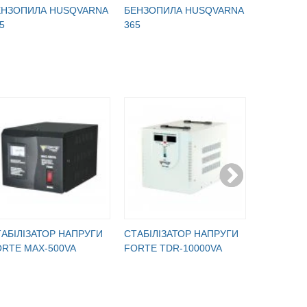
ЕНЗОПИЛА HUSQVARNA
БЕНЗОПИЛА HUSQVARNA
БЕНЗОПИ
5
365
562 XP
АБІЛІЗАТОР НАПРУГИ
CТАБІЛІЗАТОР НАПРУГИ
CТАБІЛІЗ
ORTE MAX-500VA
FORTE TDR-10000VA
FORTE TD