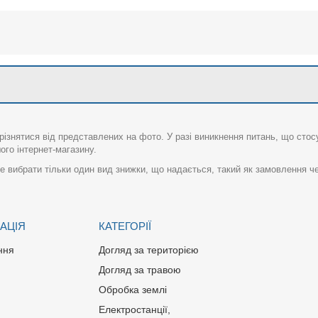
різнятися від представлених на фото. У разі виникнення питань, що сто
го інтернет-магазину.
 вибрати тільки один вид знижки, що надається, такий як замовлення че
АЦІЯ
КАТЕГОРІЇ
ння
Догляд за територією
Догляд за травою
Обробка землі
Електростанції,