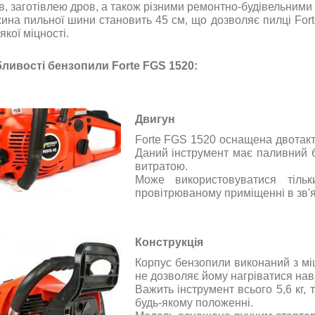
в, заготівлею дров, а також різними ремонтно-будівельними
ина пильної шини становить 45 см, що дозволяє пилці For
якої міцності.
ливості бензопили Forte FGS 1520:
Двигун
Forte FGS 1520 оснащена двотакт
Даний інструмент має паливний б
витратою.
Може використовуватися тіль
провітрюваному приміщенні в зв'яз
Конструкція
Корпус бензопили виконаний з міц
не дозволяє йому нагріватися наві
Важить інструмент всього 5,6 кг,
будь-якому положенні.