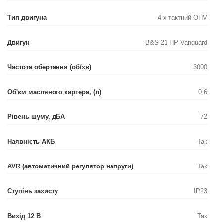
Тип двигуна
4-х тактний OHV
Двигун
B&S 21 HP Vanguard
Частота обертання (об/хв)
3000
Об'єм масляного картера, (л)
0,6
Рівень шуму, дБА
72
Наявність АКБ
Так
AVR (автоматичний регулятор напруги)
Так
Ступінь захисту
IP23
Вихід 12 В
Так