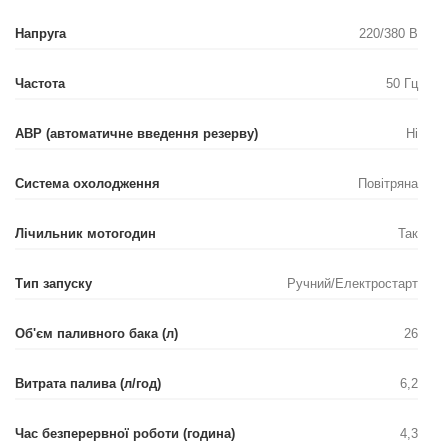
Напруга
220/380 В
Частота
50 Гц
АВР (автоматичне введення резерву)
Ні
Система охолодження
Повітряна
Лічильник мотогодин
Так
Тип запуску
Ручний/Електростарт
Об'єм паливного бака (л)
26
Витрата палива (л/год)
6,2
Час безперервної роботи (година)
4,3