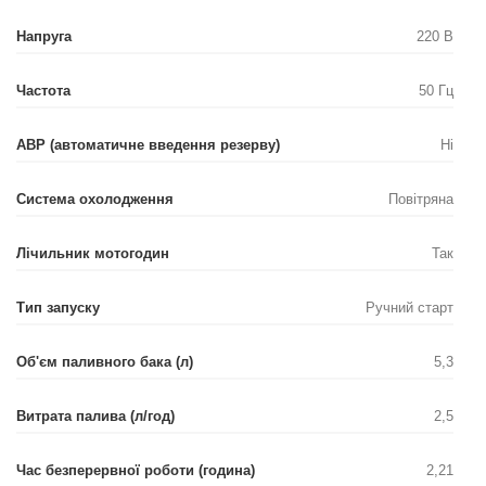
Напруга
220 В
Частота
50 Гц
АВР (автоматичне введення резерву)
Ні
Система охолодження
Повітряна
Лічильник мотогодин
Так
Тип запуску
Ручний старт
Об'єм паливного бака (л)
5,3
Витрата палива (л/год)
2,5
Час безперервної роботи (година)
2,21