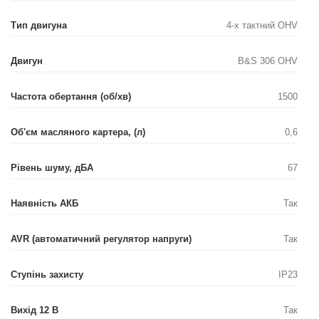
Тип двигуна
4-х тактний OHV
Двигун
B&S 306 OHV
Частота обертання (об/хв)
1500
Об'єм масляного картера, (л)
0,6
Рівень шуму, дБА
67
Наявність АКБ
Так
AVR (автоматичний регулятор напруги)
Так
Ступінь захисту
IP23
Вихід 12 В
Так