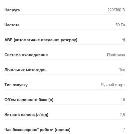
Напруга
220/380 В
Частота
50 Гц
АВР (автоматичне введення резерву)
Ні
Система охолодження
Повітряна
Лічильник мотогодин
Так
Тип запуску
Ручний старт
Об'єм паливного бака (л)
16
Витрата палива (л/год)
2,5
Час безперервної роботи (година)
7