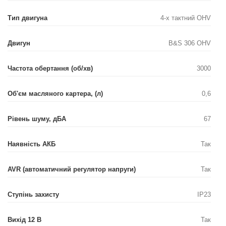
Тип двигуна
4-х тактний OHV
Двигун
B&S 306 OHV
Частота обертання (об/хв)
3000
Об'єм масляного картера, (л)
0,6
Рівень шуму, дБА
67
Наявність АКБ
Так
AVR (автоматичний регулятор напруги)
Так
Ступінь захисту
IP23
Вихід 12 В
Так