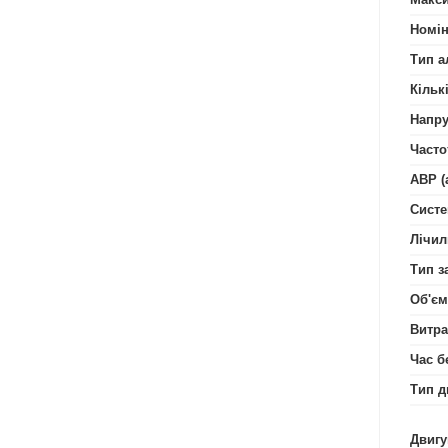
Номін
Тип а
Кільк
Напру
Часто
АВР (
Систе
Лічил
Тип з
Об'єм
Витра
Час б
Тип д
Двигу