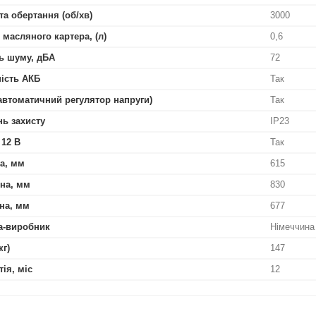
та обертання (об/хв)
3000
 масляного картера, (л)
0,6
ь шуму, дБА
72
ість АКБ
Так
автоматичний регулятор напруги)
Так
нь захисту
IP23
 12 В
Так
а, мм
615
на, мм
830
на, мм
677
а-виробник
Німеччина
кг)
147
тія, міс
12