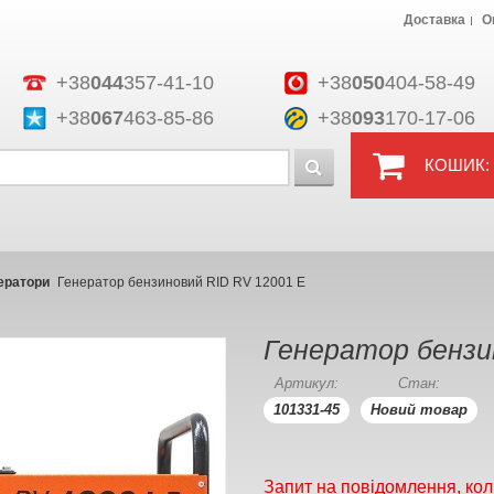
Доставка
О
+38
044
357-41-10
+38
050
404-58-49
+38
067
463-85-86
+38
093
170-17-06
КОШИК:
ератори
Генератор бензиновий RID RV 12001 E
Генератор бензи
Артикул:
Стан:
101331-45
Новий товар
Запит на повідомлення, кол