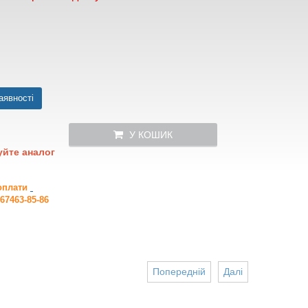
аявності
У КОШИК
уйте аналог
 оплати
67463-85-86
Попередній
Далі