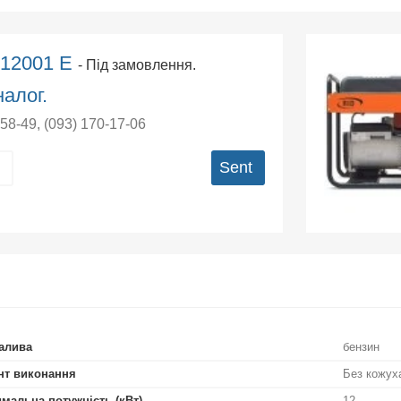
 12001 E
- Під замовлення.
алог.
-58-49
,
(093) 170-17-06
Sent
алива
бензин
нт виконання
Без кожух
мальна потужність (кВт)
12