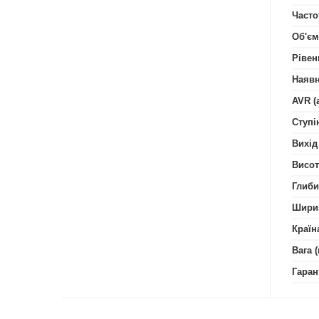
Часто
Об'єм
Рівен
Наявн
AVR (
Ступі
Вихід
Висот
Глиби
Шири
Країн
Вага (
Гаран