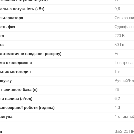
альна потужність (кВт)
9,6
льтернатора
Синхронни
ість фаз
Однофазн
га
220 В
та
50 Гц
автоматичне введення резерву)
Ні
ма охолодження
Повітряна
ьник мотогодин
Так
апуску
Ручний/Ел
 паливного бака (л)
26
та палива (л/год)
6,2
езперервної роботи (година)
4,3
вигуна
4-х тактн
н
B&S 21 HP