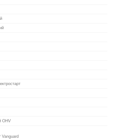
й
ий
ектростарт
ий OHV
 Vanguard