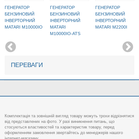
ГЕНЕРАТОР
ГЕНЕРАТОР
ГЕНЕРАТОР
БЕНЗИНОВИЙ
БЕНЗИНОВИЙ
БЕНЗИНОВИЙ
IНВЕРТОРНИЙ
IНВЕРТОРНИЙ
IНВЕРТОРНИЙ
MATARI M10000IO
MATARI
MATARI M2200I
M10000IO-ATS
ПЕРЕВАГИ
Комплектація та зовнішній вигляд товару можуть трохи відрізнятися
від представлених на фото. У разі виникнення питань, що
стосуються властивостей та характеристик товару, перед
оформленням замовлення звертайтесь до менеджерів нашого
інтернет-магазину.