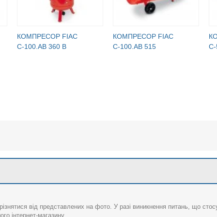
КОМПРЕСОР FIAC
КОМПРЕСОР FIAC
К
С-100.АВ 360 В
С-100.АВ 515
С-
різнятися від представлених на фото. У разі виникнення питань, що сто
го інтернет-магазину.