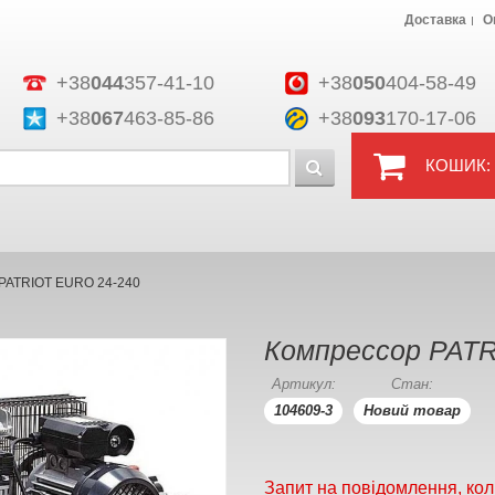
Доставка
О
+38
044
357-41-10
+38
050
404-58-49
+38
067
463-85-86
+38
093
170-17-06
КОШИК:
PATRIOT EURO 24-240
Компрессор PATR
Артикул:
Стан:
104609-3
Новий товар
Запит на повідомлення, кол