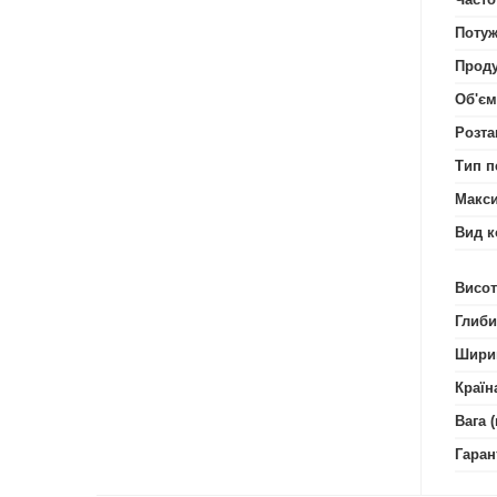
Потуж
Проду
Об'єм
Розта
Тип п
Макси
Вид к
Висот
Глиби
Шири
Країн
Вага (
Гаран