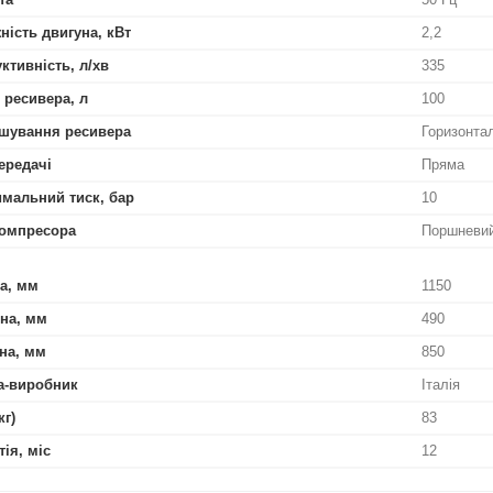
ність двигуна, кВт
2,2
ктивність, л/хв
335
 ресивера, л
100
шування ресивера
Горизонта
ередачі
Пряма
мальний тиск, бар
10
омпресора
Поршневи
а, мм
1150
на, мм
490
на, мм
850
а-виробник
Італія
кг)
83
тія, міс
12