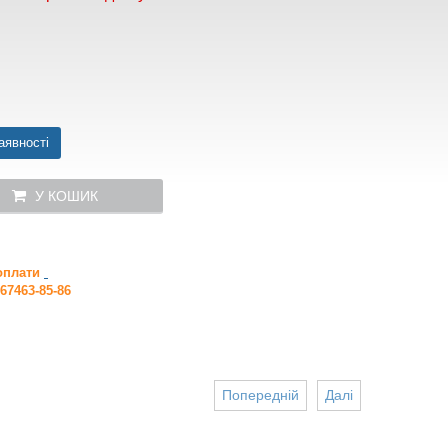
аявності
У КОШИК
 оплати
67463-85-86
Попередній
Далі