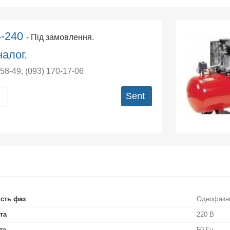
4-240
- Під замовлення.
алог.
-58-49
,
(093) 170-17-06
Sent
ість фаз
Однофазн
га
220 В
та
50 Гц