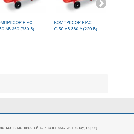
ОМПРЕСОР FIAC
КОМПРЕСОР FIAC
КОМПРЕС
50.АВ 360 (380 В)
С-50.АВ 360 A (220 В)
100-268М 
(РЕСИВЕР
250 Л/МИ
суються властивостей та характеристик товару, перед