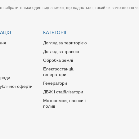
 вибрати тільки один вид знижки, що надається, такий як замовлення че
АЦІЯ
КАТЕГОРІЇ
ння
Догляд за територією
Догляд за травою
Обробка землі
Електростанції,
генератори
оради
Генератори
публічної оферти
ДБЖ і стабілізатори
Мотопомпи, насоси і
полив