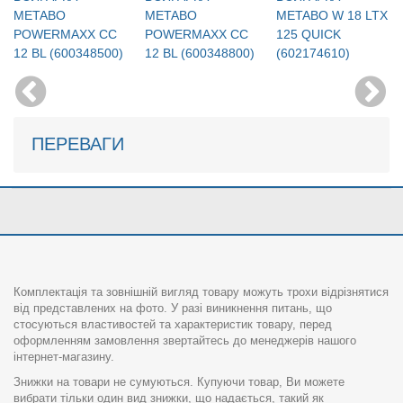
METABO
METABO
METABO W 18 LTX
POWERMAXX CC
POWERMAXX CC
125 QUICK
12 BL (600348500)
12 BL (600348800)
(602174610)
ПЕРЕВАГИ
Комплектація та зовнішній вигляд товару можуть трохи відрізнятися
від представлених на фото. У разі виникнення питань, що
стосуються властивостей та характеристик товару, перед
оформленням замовлення звертайтесь до менеджерів нашого
інтернет-магазину.
Знижки на товари не сумуються. Купуючи товар, Ви можете
вибрати тільки один вид знижки, що надається, такий як