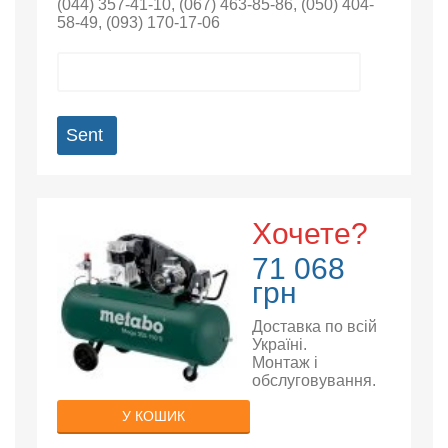
(044) 357-41-10
,
(067) 463-85-86
,
(050) 404-
58-49
,
(093) 170-17-06
Sent
Хочете?
71 068
грн
Доставка по всій
Україні.
Монтаж і
обслуговування.
У КОШИК