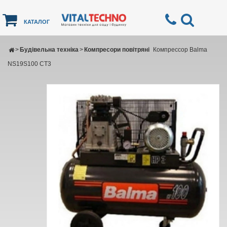
КАТАЛОГ
>
Будівельна техніка
>
Компресори повітряні
Компрессор Balma
NS19S100 CT3