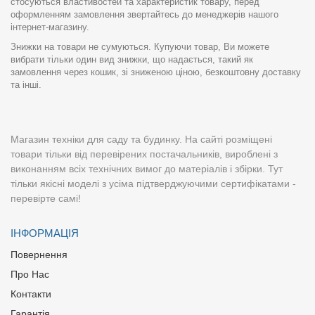
стосуються властивостей та характеристик товару, перед
оформленням замовлення звертайтесь до менеджерів нашого
інтернет-магазину.
Знижки на товари не сумуються. Купуючи товар, Ви можете
вибрати тільки один вид знижки, що надається, такий як
замовлення через кошик, зі зниженою ціною, безкоштовну доставку
та інші.
Магазин техніки для саду та будинку. На сайті розміщені
товари тільки від перевірених постачальників, вироблені з
виконанням всіх технічних вимог до матеріалів і збірки. Тут
тільки якісні моделі з усіма підтверджуючими сертифікатами -
перевірте самі!
ІНФОРМАЦІЯ
Повернення
Про Нас
Контакти
Гарантія