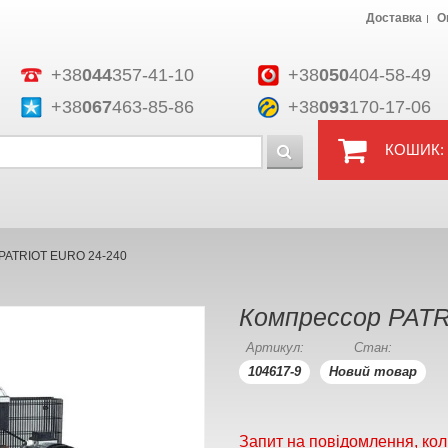
Доставка
О
+38
044
357-41-10
+38
050
404-58-49
+38
067
463-85-86
+38
093
170-17-06
КОШИК:
PATRIOT EURO 24-240
Компрессор PATR
Артикул:
Стан:
104617-9
Новий товар
Запит на повідомлення, кол