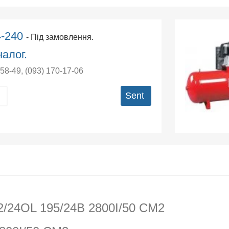
4-240
- Під замовлення.
алог.
-58-49
,
(093) 170-17-06
Sent
/24OL 195/24B 2800I/50 CM2