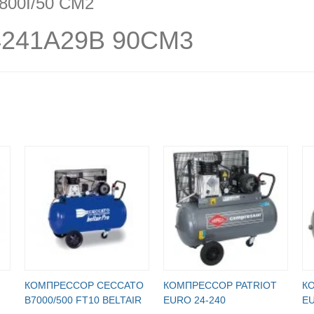
800I/50 CM2
4241A29B 90CM3
КОМПРЕССОР CECCATO
КОМПРЕССОР PATRIOT
К
B7000/500 FT10 BELTAIR
EURO 24-240
EU