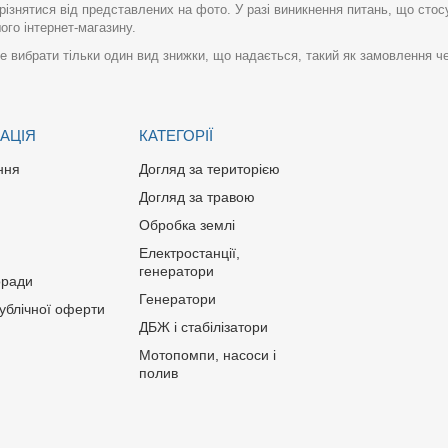
різнятися від представлених на фото. У разі виникнення питань, що сто
го інтернет-магазину.
 вибрати тільки один вид знижки, що надається, такий як замовлення че
АЦІЯ
КАТЕГОРІЇ
ння
Догляд за територією
Догляд за травою
Обробка землі
Електростанції,
генератори
оради
Генератори
публічної оферти
ДБЖ і стабілізатори
Мотопомпи, насоси і
полив