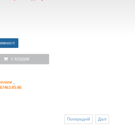
аявності
У КОШИК
 оплати
67463-85-86
Попередній
Далі