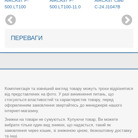
AIRCAST F-
AIRCAST F-
AIRCAST СБ4/
500.LТ100
500.LТ100-11.0
С-24.J1047B
ПЕРЕВАГИ
Комплектація та зовнішній вигляд товару можуть трохи відрізнятися
від представлених на фото. У разі виникнення питань, що
стосуються властивостей та характеристик товару, перед
оформленням замовлення звертайтесь до менеджерів нашого
інтернет-магазину.
Знижки на товари не сумуються. Купуючи товар, Ви можете
вибрати тільки один вид знижки, що надається, такий як
замовлення через кошик, зі зниженою ціною, безкоштовну доставку
та інші.