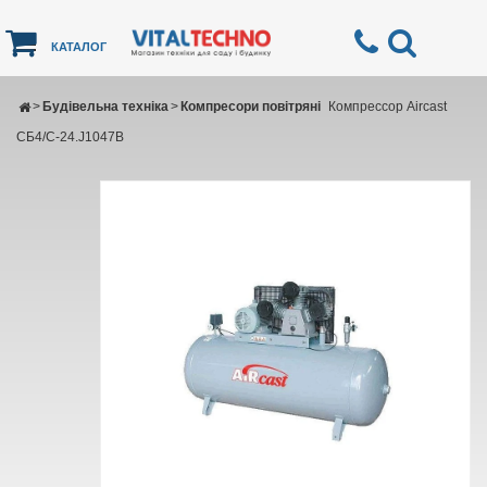
КАТАЛОГ
>
Будівельна техніка
>
Компресори повітряні
Компрессор Aircast
СБ4/С-24.J1047B