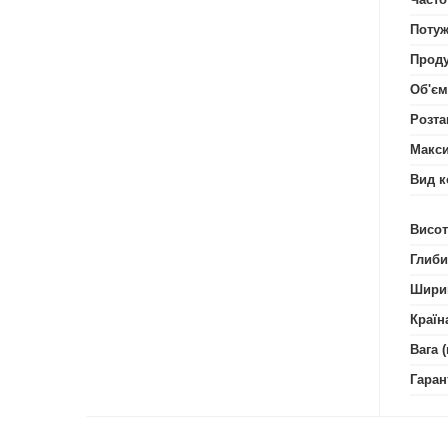
Потуж
Проду
Об'єм
Розта
Макси
Вид к
Висот
Глиби
Шири
Країн
Вага (
Гаран