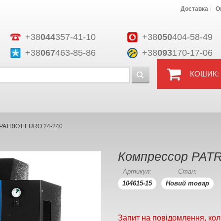
Доставка
О
+38
044
357-41-10
+38
050
404-58-49
+38
067
463-85-86
+38
093
170-17-06
КОШИК:
PATRIOT EURO 24-240
Компрессор PATR
Артикул:
Стан:
104615-15
Новий товар
Запит на повідомлення, кол