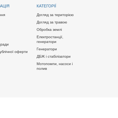
АЦІЯ
КАТЕГОРІЇ
ння
Догляд за територією
Догляд за травою
Обробка землі
Електростанції,
генератори
оради
Генератори
публічної оферти
ДБЖ і стабілізатори
Мотопомпи, насоси і
полив