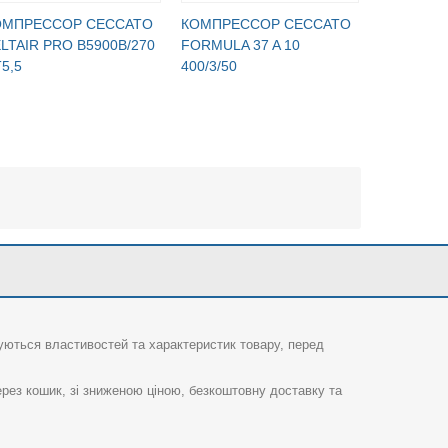
ОМПРЕССОР CECCATO
КОМПРЕССОР CECCATO
КОМПРЕС
LTAIR PRO B5900B/270
FORMULA 37 A 10
POLE POS
5,5
400/3/50
суються властивостей та характеристик товару, перед
рез кошик, зі зниженою ціною, безкоштовну доставку та