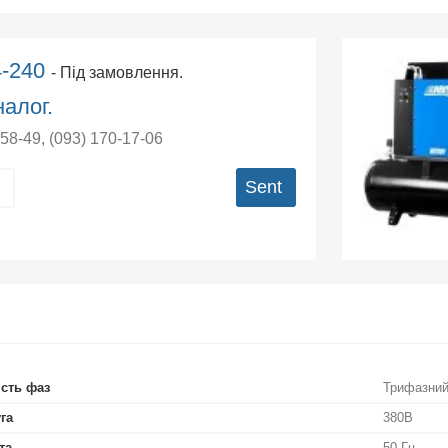
4-240
- Під замовлення.
алог.
-58-49
,
(093) 170-17-06
Sent
ість фаз
Трифазни
га
380В
та
50 Гц