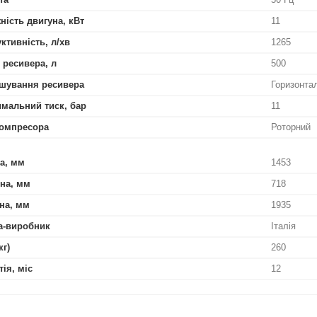
ність двигуна, кВт
11
ктивність, л/хв
1265
 ресивера, л
500
шування ресивера
Горизонта
мальний тиск, бар
11
омпресора
Роторний
а, мм
1453
на, мм
718
на, мм
1935
а-виробник
Італія
кг)
260
тія, міс
12