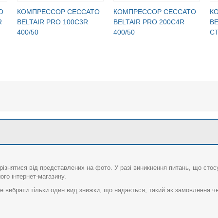
O
КОМПРЕССОР CECCATO
КОМПРЕССОР CECCATO
К
R
BELTAIR PRO 100C3R
BELTAIR PRO 200C4R
BE
400/50
400/50
СТ
різнятися від представлених на фото. У разі виникнення питань, що сто
го інтернет-магазину.
 вибрати тільки один вид знижки, що надається, такий як замовлення че