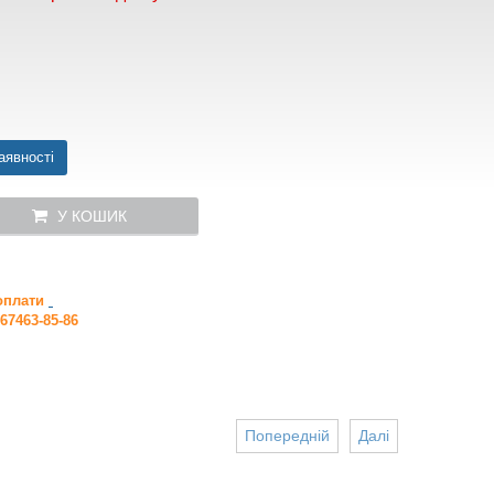
аявності
У КОШИК
 оплати
67463-85-86
Попередній
Далі