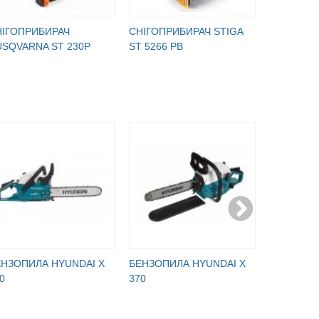
НІГОПРИБИРАЧ
СНІГОПРИБИРАЧ STIGA
СНІГОПРИ
SQVARNA ST 230P
ST 5266 PB
ELECTRIC
ЕНЗОПИЛА HYUNDAI Х
БЕНЗОПИЛА HYUNDAI Х
БЕНЗОПИ
0
370
380