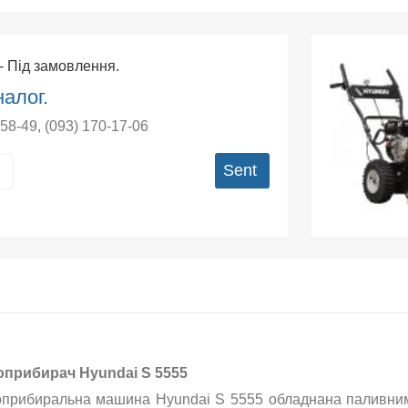
- Під замовлення.
алог.
-58-49
,
(093) 170-17-06
Sent
оприбирач Hyundai S 5555
оприбиральна машина Hyundai S 5555 обладнана паливним 