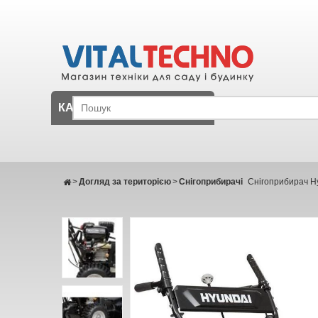
КАТАЛОГ
>
Догляд за територією
>
Снігоприбирачі
Снігоприбирач H