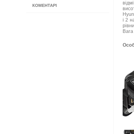
відм
КОМЕНТАРІ
висот
Hyun
і 2 
рівн
Вага 
Особ