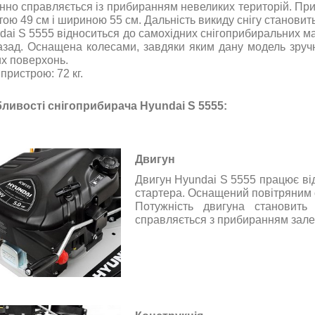
інно справляється із прибиранням невеликих територій. При
ою 49 см і шириною 55 см. Дальність викиду снігу становить
dai S 5555 відноситься до самохідних снігоприбиральних 
назад. Оснащена колесами, завдяки яким дану модель зруч
их поверхонь.
пристрою: 72 кг.
ливості снігоприбирача Hyundai S 5555:
Двигун
Двигун Hyundai S 5555 працює ві
стартера. Оснащений повітряним
Потужність двигуна становить
справляється з прибиранням залеж