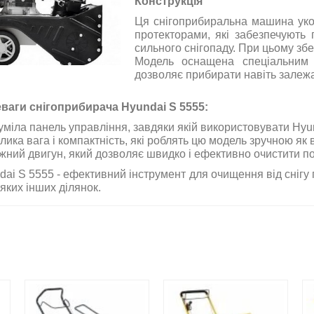
Конструкція
Ця снігоприбиральна машина уко
протекторами, які забезпечують 
сильного снігопаду. При цьому збе
Модель оснащена спеціальним 
дозволяє прибирати навіть залежа
ваги снігоприбирача Hyundai S 5555:
уміла панель управління, завдяки якій використовувати Hyun
ика вага і компактність, які роблять цю модель зручною як в 
жний двигун, який дозволяє швидко і ефективно очистити пот
dai S 5555 - ефективний інструмент для очищення від снігу 
яких інших ділянок.