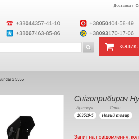
Доставка
О
+38
044
357-41-10
+38
050
404-58-49
+38
067
463-85-86
+38
093
170-17-06
КОШИК:
yundai S 5555
Снігоприбирач Hy
Артикул:
Стан:
103510-5
Новий товар
Запит на повідомлення, кол