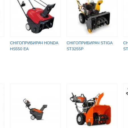
СНІГОПРИБИРАЧ HONDA
СНІГОПРИБИРАЧ STIGA
СН
HS550 EA
ST3255P
ST