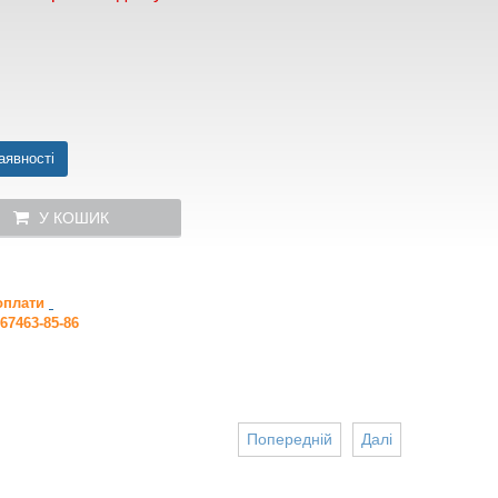
аявності
У КОШИК
 оплати
67463-85-86
Попередній
Далі