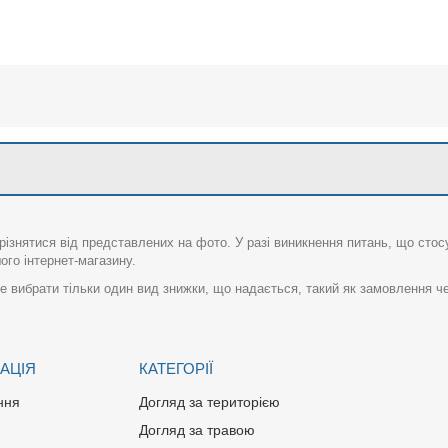
різнятися від представлених на фото. У разі виникнення питань, що сто
го інтернет-магазину.
 вибрати тільки один вид знижки, що надається, такий як замовлення че
АЦІЯ
КАТЕГОРІЇ
ння
Догляд за територією
Догляд за травою