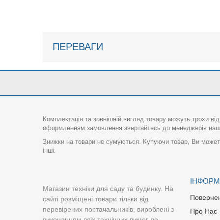
ПЕРЕВАГИ
Комплектація та зовнішній вигляд товару можуть трохи від
оформленням замовлення звертайтесь до менеджерів нашо
Знижки на товари не сумуються. Купуючи товар, Ви можете
інші.
ІНФОРМ
Магазин техніки для саду та будинку. На
Поверне
сайті розміщені товари тільки від
перевірених постачальників, вироблені з
Про Нас
виконанням всіх технічних вимог до