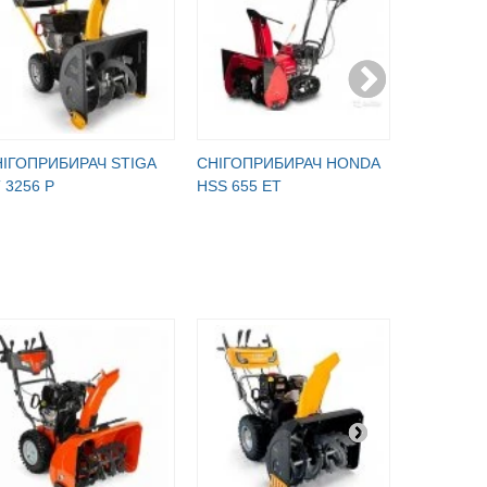
ІГОПРИБИРАЧ STIGA
СНІГОПРИБИРАЧ HONDA
СНІГОПР
 3256 P
HSS 655 ET
HS 650 G