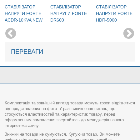
CТАБІЛІЗАТОР
CТАБІЛІЗАТОР
CТАБІЛІЗАТОР
НАПРУГИ FORTE
НАПРУГИ FORTE
НАПРУГИ FORTE
ACDR-10KVA NEW
DR600
HDR-5000
ПЕРЕВАГИ
Комплектація та зовнішній вигляд товару можуть трохи відрізнятися
від представлених на фото. У разі виникнення питань, що
стосуються властивостей та характеристик товару, перед
оформленням замовлення звертайтесь до менеджерів нашого
інтернет-магазину.
Знижки на товари не сумуються. Купуючи товар, Ви можете
вибрати тільки один вид знижки, що надається, такий як