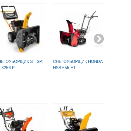
НЕГОУБОРЩИК STIGA
СНЕГОУБОРЩИК HONDA
СНЕГОУБ
 3256 P
HSS 655 ET
HS 650 G