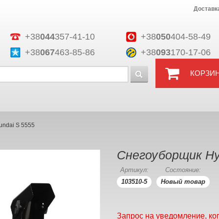
Доставк
+38
044
357-41-10
+38
050
404-58-49
+38
067
463-85-86
+38
093
170-17-06
КОРЗИ
undai S 5555
Снегоуборщик Hy
Артикул:
Состояние:
103510-5
Новый товар
Запрос на уведомление, ко