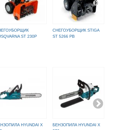
НЕГОУБОРЩИК
СНЕГОУБОРЩИК STIGA
СНЕГОУБ
SQVARNA ST 230P
ST 5266 PB
ELECTRIC
ЕНЗОПИЛА HYUNDAI Х
БЕНЗОПИЛА HYUNDAI Х
БЕНЗОПИ