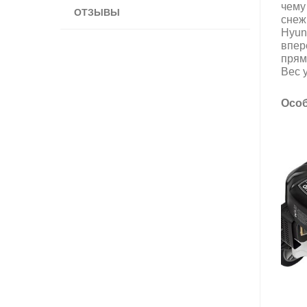
чему
ОТЗЫВЫ
снеж
Hyun
впер
прям
Вес у
Особ