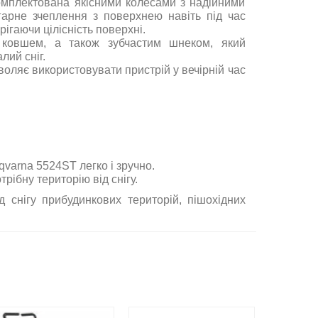
мплектована якісними колесами з надійними
гарне зчеплення з поверхнею навіть під час
рігаючи цілісність поверхні.
ковшем, а також зубчастим шнеком, який
лий сніг.
воляє використовувати пристрій у вечірній час
varna 5524ST легко і зручно.
рібну територію від снігу.
 снігу прибудинкових територій, пішохідних