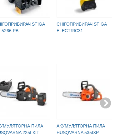
ІГОПРИБИРАЧ STIGA
СНІГОПРИБИРАЧ STIGA
СНІГОПРИ
 5266 PB
ELECTRIC31
ELECTRIC
КУМУЛЯТОРНА ПИЛА
АКУМУЛЯТОРНА ПИЛА
АКУМУЛЯ
SQVARNA 225I KIT
HUSQVARNA 535IXP
ПОВІТРО
HUSQVARN