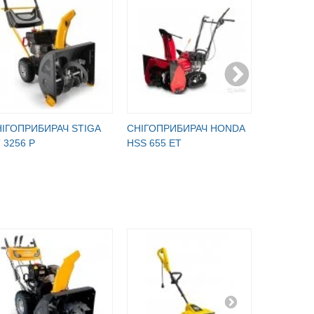
ІГОПРИБИРАЧ STIGA
СНІГОПРИБИРАЧ HONDA
СНІГОПР
 3256 P
HSS 655 ET
HS 650 G