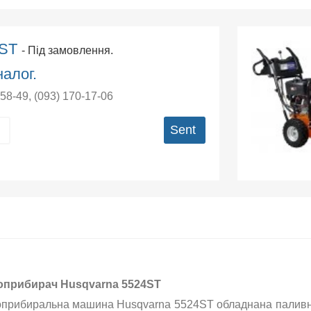
4ST
- Під замовлення.
алог.
-58-49
,
(093) 170-17-06
Sent
оприбирач Husqvarna 5524ST
оприбиральна машина Husqvarna 5524ST обладнана паливним