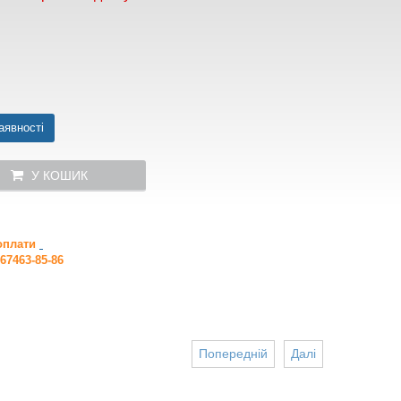
аявності
У КОШИК
 оплати
67463-85-86
Попередній
Далі