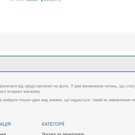
різнятися від представлених на фото. У разі виникнення питань, що сто
го інтернет-магазину.
 вибрати тільки один вид знижки, що надається, такий як замовлення че
АЦІЯ
КАТЕГОРІЇ
ння
Догляд за територією