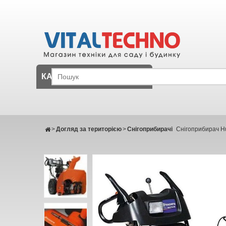
КАТАЛОГ
>
Догляд за територією
>
Снігоприбирачі
Снігоприбирач H