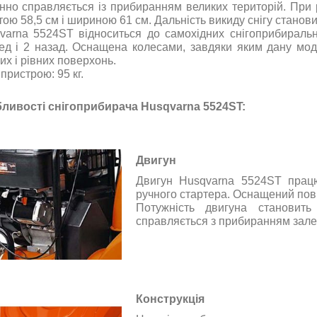
інно справляється із прибиранням великих територій. При 
ою 58,5 см і шириною 61 см. Дальність викиду снігу станови
varna 5524ST відноситься до самохідних снігоприбирал
ед і 2 назад. Оснащена колесами, завдяки яким дану мо
их і рівних поверхонь.
пристрою: 95 кг.
ливості снігоприбирача Husqvarna 5524ST:
Двигун
Двигун Husqvarna 5524ST працю
ручного стартера. Оснащений по
Потужність двигуна становить
справляється з прибиранням залеж
Конструкція