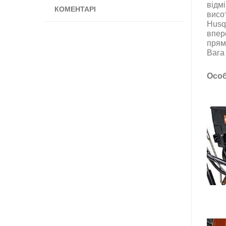
відм
КОМЕНТАРІ
висот
Husq
впер
прям
Вага 
Особ