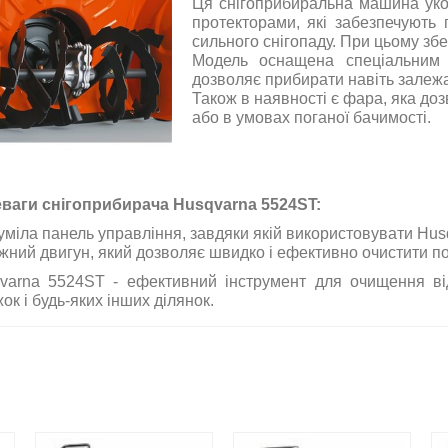
Ця снігоприбиральна машина уко
протекторами, які забезпечують 
сильного снігопаду. При цьому збе
Модель оснащена спеціальним 
дозволяє прибирати навіть залежа
Також в наявності є фара, яка доз
або в умовах поганої бачимості.
ваги снігоприбирача Husqvarna 5524ST:
уміла панель управління, завдяки якій використовувати Husq
жний двигун, який дозволяє швидко і ефективно очистити пот
varna 5524ST - ефективний інструмент для очищення від
ок і будь-яких інших ділянок.