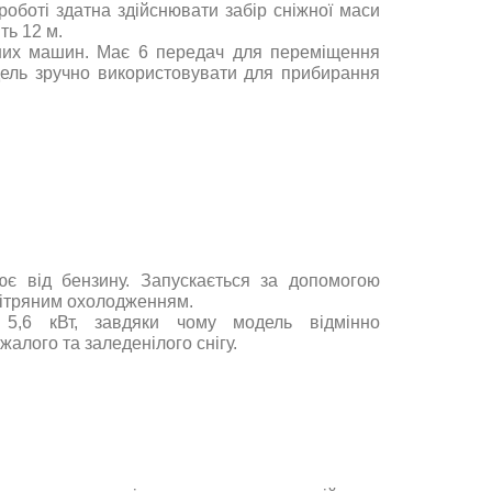
роботі здатна здійснювати забір сніжної маси
ть 12 м.
ьних машин. Має 6 передач для переміщення
дель зручно використовувати для прибирання
є від бензину. Запускається за допомогою
вітряним охолодженням.
 5,6 кВт, завдяки чому модель відмінно
алого та заледенілого снігу.