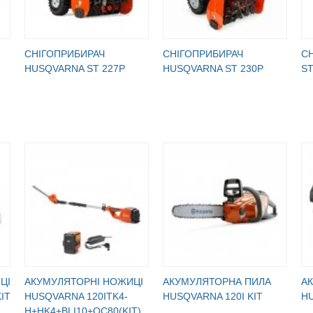
СНІГОПРИБИРАЧ
СНІГОПРИБИРАЧ
СН
HUSQVARNA ST 227P
HUSQVARNA ST 230P
ST
ЦІ
АКУМУЛЯТОРНІ НОЖИЦІ
АКУМУЛЯТОРНА ПИЛА
А
IT
HUSQVARNA 120ITK4-
HUSQVARNA 120I KIT
HU
H+HK4+BLI10+QC80(KIT)