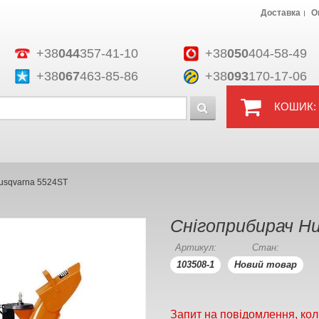
Доставка
О
+38
044
357-41-10
+38
050
404-58-49
+38
067
463-85-86
+38
093
170-17-06
КОШИК:
usqvarna 5524ST
Снігоприбирач H
Артикул:
Стан:
103508-1
Новий товар
Запит на повідомлення, кол