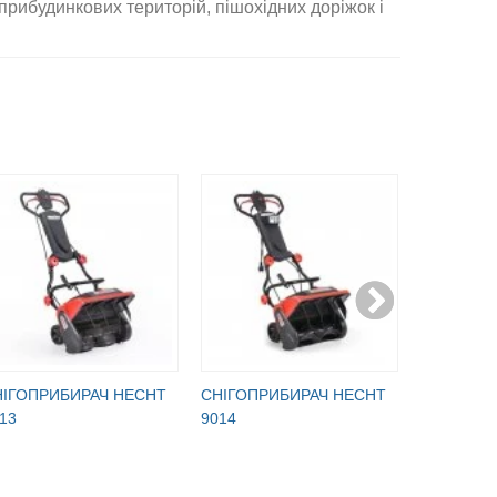
 прибудинкових територій, пішохідних доріжок і
НІГОПРИБИРАЧ HECHT
СНІГОПРИБИРАЧ HECHT
СНІГОПР
13
9014
9161