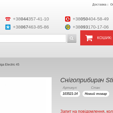
Доставка
О
+38
044
357-41-10
+38
050
404-58-49
+38
067
463-85-86
+38
093
170-17-06
КОШИК:
ga Electric 45
Снігоприбирач Sti
Артикул:
Стан:
103521-14
Новий товар
Запит на повідомлення, кол