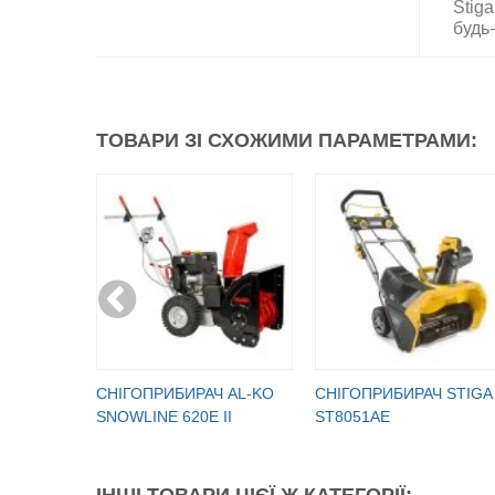
Stiga
будь-
ТОВАРИ ЗІ СХОЖИМИ ПАРАМЕТРАМИ:
СНІГОПРИБИРАЧ AL-KO
СНІГОПРИБИРАЧ STIGA
SNOWLINE 620E II
ST8051AE
ІНШІ ТОВАРИ ЦІЄЇ Ж КАТЕГОРІЇ: