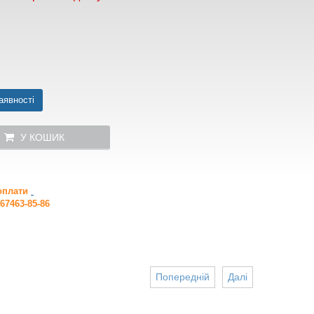
аявності
У КОШИК
 оплати
67463-85-86
Попередній
Далі