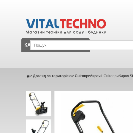
КАТАЛОГ
>
Догляд за територією
>
Снігоприбирачі
Снігоприбирач Sti