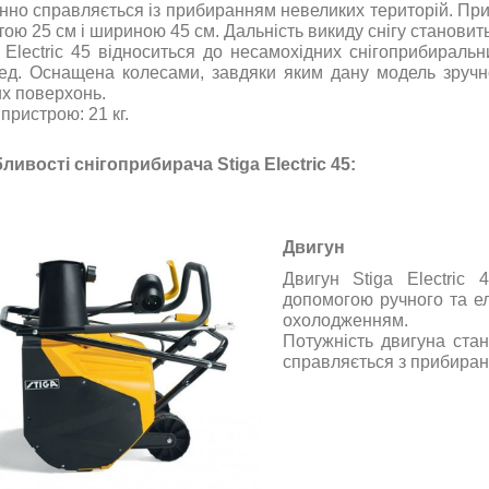
інно справляється із прибиранням невеликих територій. При
ою 25 см і шириною 45 см. Дальність викиду снігу становить
a Electric 45 відноситься до несамохідних снігоприбирал
ед. Оснащена колесами, завдяки яким дану модель зручн
их поверхонь.
пристрою: 21 кг.
ливості снігоприбирача Stiga Electric 45:
Двигун
Двигун Stiga Electric
допомогою ручного та е
охолодженням.
Потужність двигуна стан
справляється з прибиранн