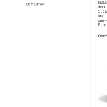
відм
КОМЕНТАРІ
висот
Stig
впер
рівн
Вага 
Особ