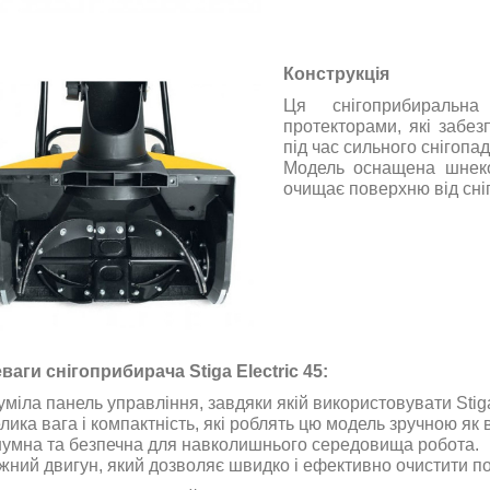
Конструкція
Ця снігоприбиральн
протекторами, які забез
під час сильного снігопад
Модель оснащена шнеко
очищає поверхню від сніг
ваги снігоприбирача Stiga Electric 45:
міла панель управління, завдяки якій використовувати Stiga E
ика вага і компактність, які роблять цю модель зручною як в 
умна та безпечна для навколишнього середовища робота.
жний двигун, який дозволяє швидко і ефективно очистити пот