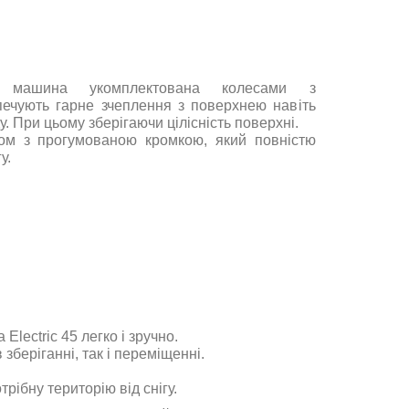
а машина укомплектована колесами з
печують гарне зчеплення з поверхнею навіть
у. При цьому зберігаючи цілісність поверхні.
м з прогумованою кромкою, який повністю
у.
lectric 45 легко і зручно.
зберіганні, так і переміщенні.
рібну територію від снігу.