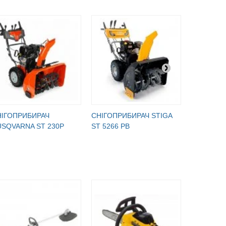
НІГОПРИБИРАЧ
СНІГОПРИБИРАЧ STIGA
СНІГОПРИ
SQVARNA ST 230P
ST 5266 PB
ELECTRIC