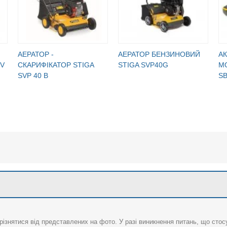
АЕРАТОР -
АЕРАТОР БЕНЗИНОВИЙ
А
SV
СКАРИФІКАТОР STIGA
STIGA SVP40G
М
SVP 40 B
S
різнятися від представлених на фото. У разі виникнення питань, що сто