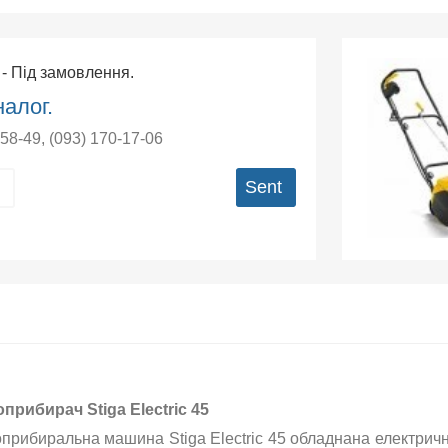
5
- Під замовлення.
алог.
-58-49
,
(093) 170-17-06
Sent
оприбирач Stiga Electric 45
оприбиральна машина Stiga Electric 45 обладнана електричн