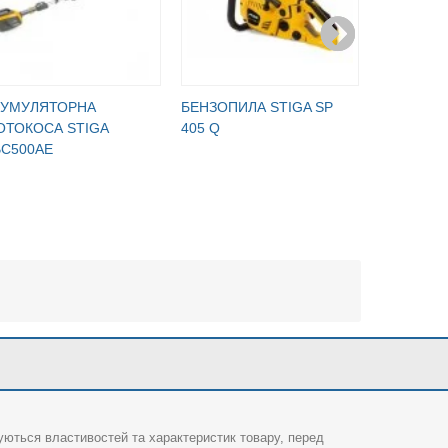
КУМУЛЯТОРНА
БЕНЗОПИЛА STIGA SP
БЕНЗОПИЛ
ОТОКОСА STIGA
405 Q
BC500AE
суються властивостей та характеристик товару, перед