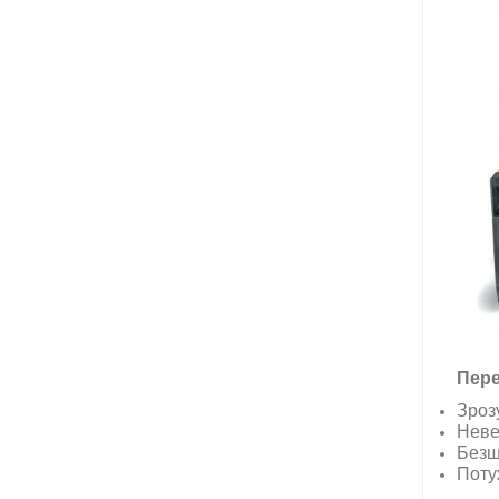
Пере
Зрозу
Невел
Безш
Поту