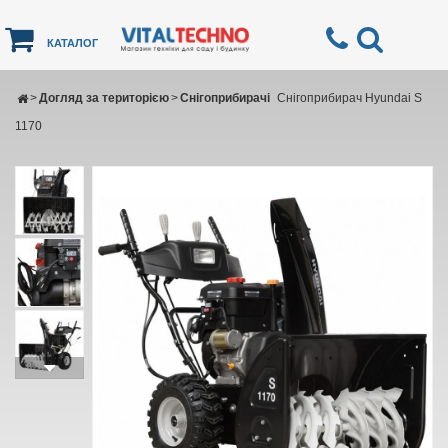
КАТАЛОГ
>
Догляд за територією
>
Снігоприбирачі
Снігоприбирач Hyundai S
1170