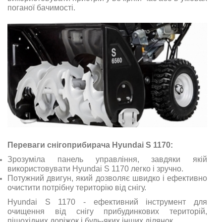
поганої бачимості.
Переваги снігоприбирача Hyundai S 1170:
Зрозуміла панель управління, завдяки якій
використовувати Hyundai S 1170 легко і зручно.
Потужний двигун, який дозволяє швидко і ефективно
очистити потрібну територію від снігу.
Hyundai S 1170 - ефективний інструмент для
очищення від снігу прибудинкових територій,
пішохідних доріжок і будь-яких інших ділянок.