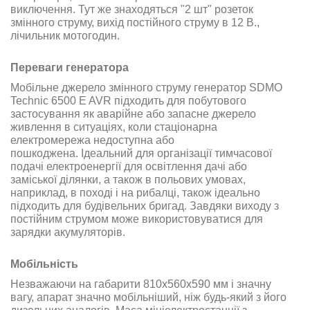
виключення. Тут же знаходяться "2 шт" розеток
змінного струму, вихід постійного струму в 12 В.,
лічильник мотогодин
.
Переваги генератора
Мобільне джерело змінного струму
генератор SDMO
Technic 6500 E AVR
підходить для побутового
застосування як аварійне або запасне джерело
живлення в ситуаціях, коли стаціонарна
електромережа недоступна або
пошкоджена
.
Ідеальний для організації тимчасової
подачі електроенергії для освітлення дачі або
заміської ділянки, а також в польових умовах,
наприклад, в поході і на рибалці, також ідеально
підходить для будівельних бригад. Завдяки виходу з
постійним струмом може використовуватися для
зарядки акумуляторів
.
Мобільність
Незважаючи на габарити 810х560х590 мм і значну
вагу, апарат значно мобільніший, ніж будь-який з його