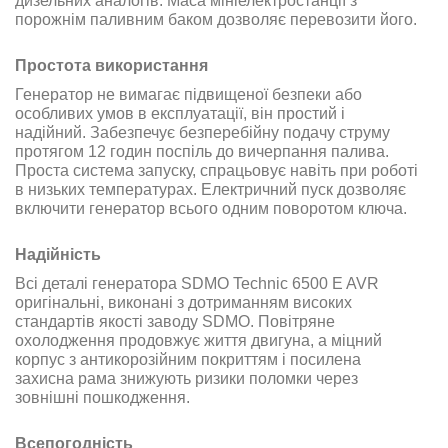
дизельних аналогів. Маса мініелектростанції з
порожнім паливним баком дозволяє перевозити його.
Простота використання
Генератор
не вимагає підвищеної безпеки або
особливих умов в експлуатації, він простий і
надійний. Забезпечує безперебійну подачу струму
протягом 12 годин поспіль до вичерпання палива
.
Проста система запуску, спрацьовує навіть при роботі
в низьких температурах. Електричний пуск дозволяє
включити генератор всього одним поворотом ключа
.
Надійність
Всі деталі генератора SDMO Technic 6500 E AVR
оригінальні, виконані з дотриманням високих
стандартів якості заводу
SDMO.
Повітряне
охолодження продовжує життя двигуна, а міцний
корпус з антикорозійним покриттям і посилена
захисна рама знижують ризики поломки через
зовнішні пошкодження
.
Всепогодність