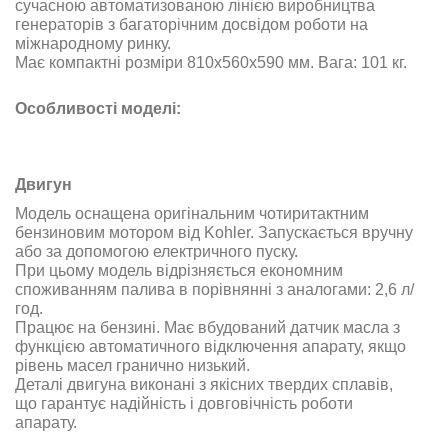
сучасною автоматизованою лінією виробництва
генераторів з багаторічним досвідом роботи на
міжнародному ринку
.
Має компактні розміри 810х560х590 мм. Вага:
101 кг.
Особливості моделі:
Двигун
Модель оснащена оригінальним чотиритактним
бензиновим мотором від Kohler. Запускається вручну
або за допомогою електричного пуску
.
При цьому модель відрізняється економним
споживанням палива в порівнянні з аналогами
: 2,6 л/
год
.
Працює на бензині. Має вбудований датчик масла з
функцією автоматичного відключення апарату, якщо
рівень масел гранично низький
.
Деталі двигуна виконані з якісних твердих сплавів,
що гарантує надійність і довговічність роботи
апарату
.