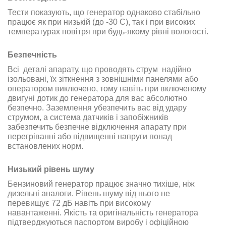
Тести показують, що генератор однаково стабільно
працює як при низькій (до -30 С), так і при високих
температурах повітря при будь-якому рівні вологості
.
Безпечність
Всі деталі апарату, що проводять струм надійно
ізольовані, їх зіткнення з зовнішніми панелями або
оператором виключено, тому навіть при включеному
двигуні дотик до генератора для вас абсолютно
безпечно. Заземлення убезпечить вас від удару
струмом, а система датчиків і запобіжників
забезпечить безпечне відключення апарату при
перегріванні або підвищенні напруги понад
встановлених норм
.
Низький рівень шуму
Бензиновий генератор працює значно тихіше, ніж
дизельні аналоги. Рівень шуму від нього не
перевищує 72 дБ навіть при високому
навантаженні
.
Якість та оригінальність генератора
підтверджуються паспортом виробу і офіційною