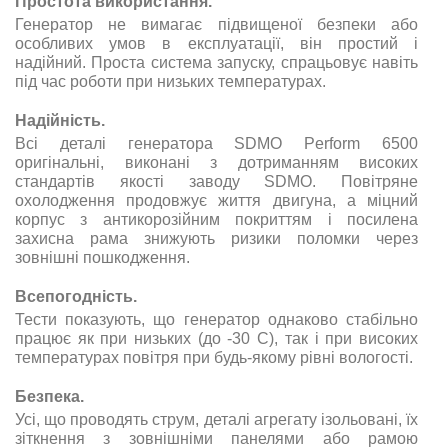
Простота використання
.
Генератор не вимагає підвищеної безпеки або
особливих умов в експлуатації, він простий і
надійний.
Проста система запуску, спрацьовує навіть
під час роботи при низьких температурах
.
Надійність
.
Всі деталі генератора SDMO Perform 6500
оригінальні, виконані з дотриманням високих
стандартів якості заводу SDMO. Повітряне
охолодження продовжує життя двигуна, а міцний
корпус з антикорозійним покриттям і посилена
захисна рама знижують ризики поломки через
зовнішні пошкодження.
Всепогодність
.
Тести показують, що генератор однаково стабільно
працює як при низьких (до -30 С), так і при високих
температурах повітря при будь-якому рівні вологості.
Безпека
.
Усі, що проводять струм, деталі агрегату ізольовані, їх
зіткнення з зовнішніми панелями або рамою