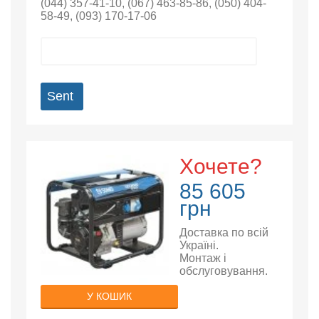
(044) 357-41-10
,
(067) 463-85-86
,
(050) 404-
58-49
,
(093) 170-17-06
Sent
Хочете?
85 605
грн
Доставка по всій
Україні.
Монтаж і
обслуговування.
У КОШИК