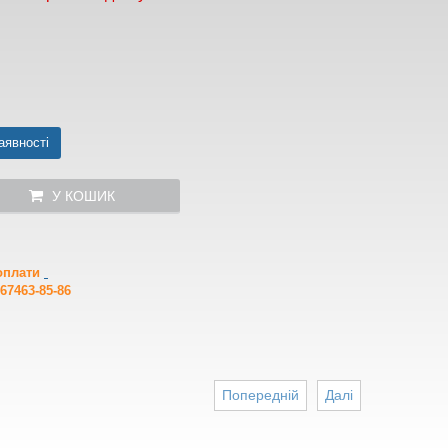
аявності
У КОШИК
 оплати
67463-85-86
Попередній
Далі