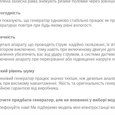
силена захисна рама знижують ризики поломки через зовні
огодність
 показують, що генератор однаково стабільно працює як при н
ературах повітря при будь-якому рівні вологості
.
ечність
еталі апарату, що проводять струм надійно ізольовані, їх з
атором виключено, тому навіть при включеному двигуні дот
млення убезпечить вас від удару струмом, а система датчикі
лючення апарату при перегріванні або підвищенні напруги 
кий рівень шуму
иновий генератор працює значно тихіше, ніж дизельні анало
ть при високому навантаженні
.
Якість та оригінальність ген
ійною гарантією від виробника.
очете придбати генератор, але не впевнені у виборі мо
лефонуйте нам! Ми підберемо модель міні-електростанції ко