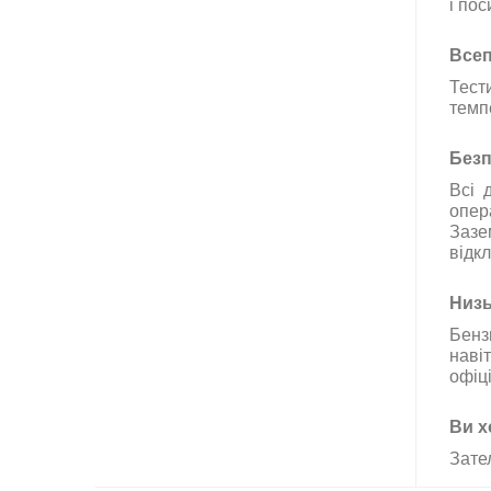
і по
Всеп
Тести
темп
Безп
Всі д
опер
Зазе
відк
Низь
Бенз
наві
офіц
Ви х
Зате