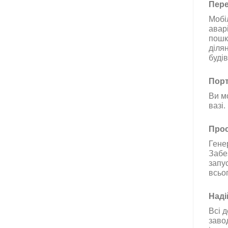
Пере
Мобі
авар
пошк
ділян
буді
Порт
Ви м
вазі.
Прос
Гене
Забе
запу
всьо
Наді
Всі 
заво