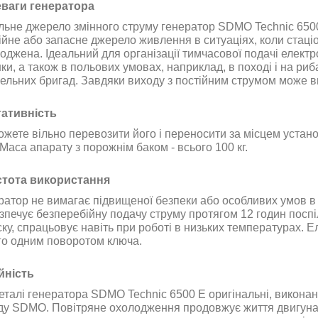
ваги генератора
льне джерело змінного струму
генератор SDMO Technic 650
ійне або запасне джерело живлення в ситуаціях, коли стац
оджена
.
Ідеальний для організації тимчасової подачі електро
ки, а також в польових умовах, наприклад, в поході і на риб
вельних бригад. Завдяки виходу з постійним струмом може 
ативність
ожете вільно перевозити його і переносити за місцем устан
 Маса апарату з порожнім баком - всього
100 кг.
тота використання
ратор
не вимагає підвищеної безпеки або особливих умов в е
зпечує безперебійну подачу струму протягом 12 годин посп
ску, спрацьовує навіть при роботі в низьких температурах. 
го одним поворотом ключа.
йність
деталі генератора SDMO Technic 6500 E
оригінальні, виконан
ду
SDMO.
Повітряне охолодження продовжує життя двигуна,