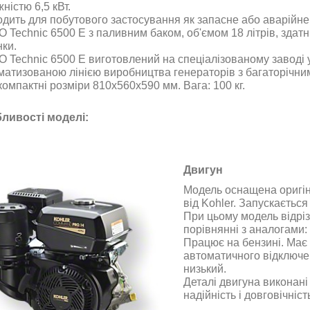
ністю 6,5 кВт.
одить для побутового застосування як запасне або аварійне
 Technic 6500 Е з паливним баком, об'ємом 18 літрів, здатн
нки.
 Technic 6500 Е
виготовлений на спеціалізованому заводі
матизованою лінією виробництва генераторів з багаторічни
омпактні розміри 810х560х590 мм. Вага: 100 кг.
ливості моделі:
Двигун
Модель оснащена оригі
від Kohler. Запускаєтьс
При цьому модель відрі
порівнянні з аналогами
:
Працює на бензині. Має
автоматичного відключе
низький
.
Деталі двигуна виконані 
надійність і довговічніс