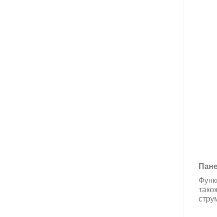
Пане
Функ
тако
струм