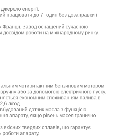
 джерело енергії
.
ий працювати до 7 годин без дозаправки і
 у Франції. Завод оснащений сучасною
м досвідом роботи на міжнародному ринку
.
нальним чотиритактним бензиновим мотором
я вручну або за допомогою електричного пуску.
зняється економним споживанням палива в
 2,6 л/год.
 вбудований датчик масла з функцією
ння апарату, якщо рівень масел гранично
з якісних твердих сплавів, що гарантує
ть роботи апарату
.