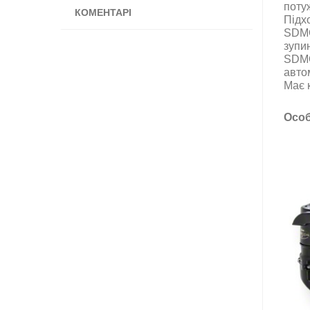
потуж
КОМЕНТАРІ
Підх
SDMO
зупи
SDMO
авто
Має к
Особ