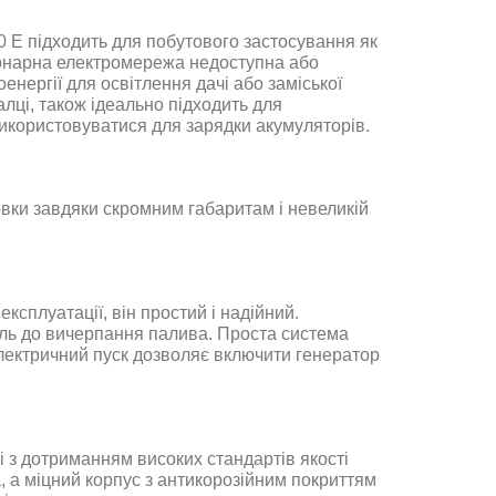
0 Е
підходить для побутового застосування як
іонарна електромережа недоступна або
енергії для освітлення дачі або заміської
алці, також ідеально підходить для
використовуватися для зарядки акумуляторів
.
овки завдяки скромним габаритам і невеликій
ксплуатації, він простий і надійний.
іль до вичерпання палива
. Проста система
Електричний пуск дозволяє включити генератор
і з дотриманням високих стандартів якості
 а міцний корпус з антикорозійним покриттям