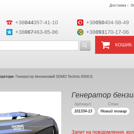
Доставка
О
+38
044
357-41-10
+38
050
404-58-49
+38
067
463-85-86
+38
093
170-17-06
КОШИК:
ератори
Генератор бензиновий SDMO Techniс 6500 Е
Генератор бензи
Артикул:
Стан:
101334-13
Новий товар
Запит на повідомлення, кол