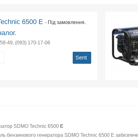
echniс 6500 Е
- Під замовлення.
алог.
-58-49
,
(093) 170-17-06
Sent
ратор SDMO Technic 6500
Е
ль бензинового генератора SDMO Technic 6500 Е забезпече