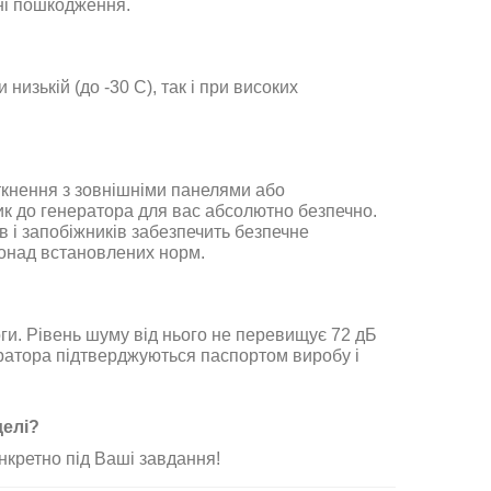
шні пошкодження
.
изькій (до -30 С), так і при високих
іткнення з зовнішніми панелями або
ик до генератора для вас абсолютно безпечно.
в і запобіжників забезпечить безпечне
понад встановлених норм
.
ги. Рівень шуму від нього не перевищує 72 дБ
ератора підтверджуються паспортом виробу і
делі
?
нкретно під Ваші завдання
!