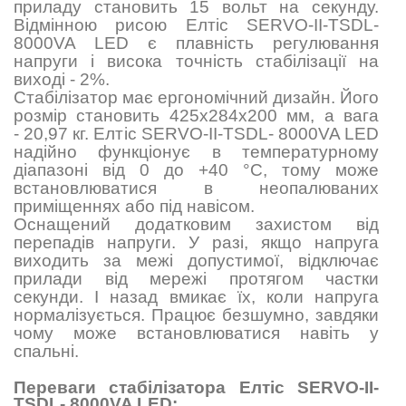
приладу становить 15 вольт на секунду.
Відмінною рисою Елтіс SERVO-II-TSDL-
8000VA LED є плавність регулювання
напруги і висока точність стабілізації на
виході - 2%.
Стабілізатор має ергономічний дизайн. Його
розмір становить
425х284х200
мм, а вага
- 20,97 кг. Елтіс SERVO-II-TSDL- 8000VA LED
надійно функціонує в температурному
діапазоні від 0 до +40 °C, тому може
встановлюватися в неопалюваних
приміщеннях або під навісом.
Оснащений додатковим захистом від
перепадів напруги. У разі, якщо напруга
виходить за межі допустимої, відключає
прилади від мережі протягом частки
секунди. І назад вмикає їх, коли напруга
нормалізується. Працює безшумно, завдяки
чому може встановлюватися навіть у
спальні.
Переваги стабілізатора Елтіс SERVO-II-
TSDL- 8000VA LED: