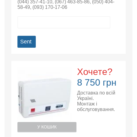
(044) 357-41-10
,
(067) 463-85-86
,
(050) 404-
58-49
,
(093) 170-17-06
Sent
Хочете?
8 750 грн
Доставка по всій
Україні.
Монтаж і
обслуговування.
У КОШИК