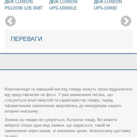
ДБЖ LUXEON
ДБЖ LUXEON
ДБЖ LUXEON
PS1203B 12В 36ВТ
UPS-10000LE
UPS-1000D
ПЕРЕВАГИ
Комплектація та зовнішній вигляд товару можуть трохи відрізнятися
від представлених на фото. У разі виникнення питань, що
стосуються властивостей та характеристик товару, перед
оформленням замовлення звертайтесь до менеджерів нашого
інтернет-магазину.
Знижки на товари не сумуються. Купуючи товар, Ви можете
вибрати тільки один вид знижки, що надається, такий як
замовлення через кошик, зі зниженою ціною, безкоштовну доставку
та інші.