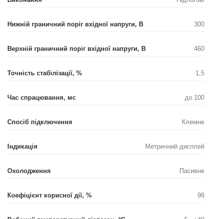
Нижній граничний поріг вхідної напруги, В
300
Верхній граничний поріг вхідної напруги, В
460
Точність стабілізації, %
1,5
Час спрацювання, мс
до 100
Спосіб підключення
Клемне
Індикація
Метричний дисплей
Охолодження
Пасивне
Коефіцієнт корисної дії, %
98