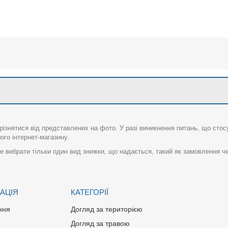
різнятися від представлених на фото. У разі виникнення питань, що сто
го інтернет-магазину.
 вибрати тільки один вид знижки, що надається, такий як замовлення че
АЦІЯ
КАТЕГОРІЇ
ння
Догляд за територією
Догляд за травою