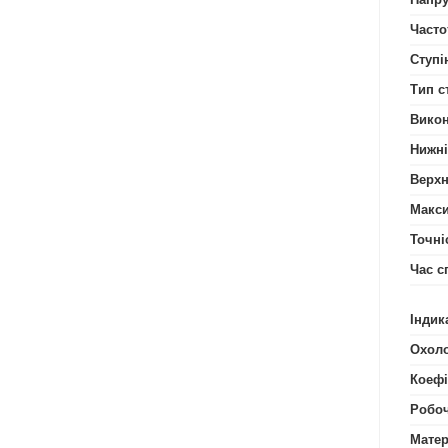
Часто
Ступі
Тип с
Вико
Нижні
Верхн
Макси
Точніс
Час с
Індик
Охол
Коефі
Робоч
Матер