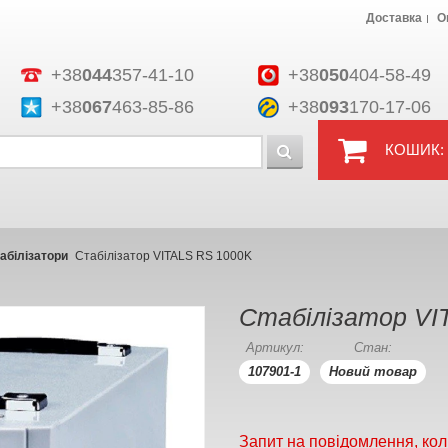
Доставка
О
+38
044
357-41-10
+38
050
404-58-49
+38
067
463-85-86
+38
093
170-17-06
КОШИК:
абілізатори
Стабілізатор VITALS RS 1000K
Стабілізатор VI
Артикул:
Стан:
107901-1
Новий товар
Запит на повідомлення, кол