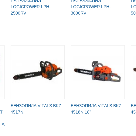
НАПРЯЖЕНИЯ
НАПРЯЖЕНИЯ
Н
LOGICPOWER LPH-
LOGICPOWER LPH-
L
2500RV
3000RV
5
БЕНЗОПИЛА VITALS BKZ
БЕНЗОПИЛА VITALS BKZ
БЕ
Т
4517N
4518N 18"
45
LS