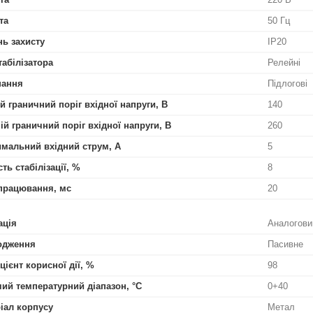
та
50 Гц
нь захисту
IP20
табілізатора
Релейні
нання
Підлогові
й граничний поріг вхідної напруги, В
140
ій граничний поріг вхідної напруги, В
260
мальний вхідний струм, А
5
ть стабілізації, %
8
працювання, мс
20
ація
Аналогови
одження
Пасивне
цієнт корисної дії, %
98
ий температурний діапазон, °С
0+40
іал корпусу
Метал