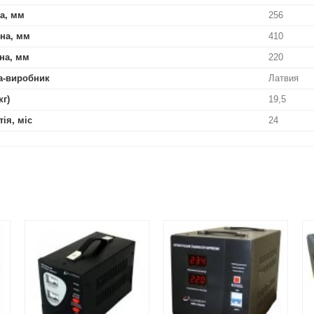
а, мм
256
на, мм
410
на, мм
220
а-виробник
Латвия
кг)
19,5
тія, міс
24