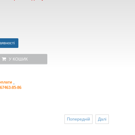
аявності
У КОШИК
 оплати
67463-85-86
Попередній
Далі