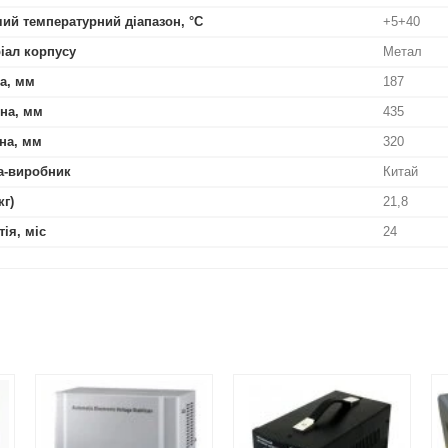
ий температурний діапазон, °С
+5+40
іал корпусу
Метал
а, мм
187
на, мм
435
на, мм
320
а-виробник
Китай
кг)
21,8
тія, міс
24