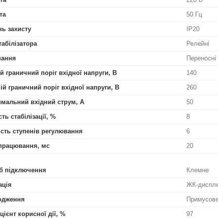
та
50 Гц
нь захисту
IP20
табілізатора
Релейні
нання
Переносні
й граничний поріг вхідної напруги, В
140
ій граничний поріг вхідної напруги, В
260
мальний вхідний струм, А
50
ть стабілізації, %
8
ість ступенів регулювання
6
працювання, мс
20
б підключення
Клемне
ація
ЖК-диспл
одження
Примусов
цієнт корисної дії, %
97