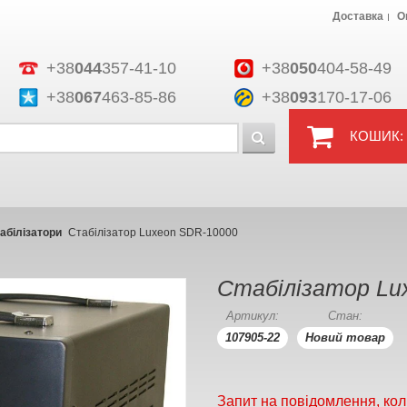
Доставка
О
+38
044
357-41-10
+38
050
404-58-49
+38
067
463-85-86
+38
093
170-17-06
КОШИК:
абілізатори
Стабілізатор Luxeon SDR-10000
Стабілізатор Lu
Артикул:
Стан:
107905-22
Новий товар
Запит на повідомлення, кол