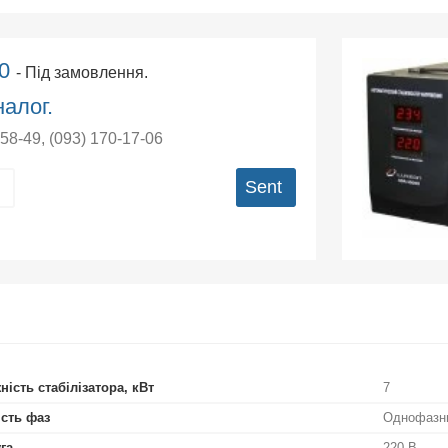
00
- Під замовлення.
алог.
-58-49
,
(093) 170-17-06
Sent
ність стабілізатора, кВт
7
ість фаз
Однофазн
га
220 В