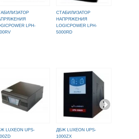
ТАБИЛИЗАТОР
СТАБИЛИЗАТОР
СТАБИЛИ
АПРЯЖЕНИЯ
НАПРЯЖЕНИЯ
НАПРЯЖ
OGICPOWER LPH-
LOGICPOWER LPH-
LOGICPO
00RV
5000RD
5000RL
БЖ LUXEON UPS-
ДБЖ LUXEON UPS-
ДБЖ LUXE
00ZD
1000ZX
1000ZY