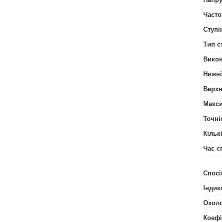
Часто
Ступі
Тип с
Вико
Нижні
Верхн
Макси
Точніс
Кільк
Час с
Спосі
Індик
Охол
Коефі