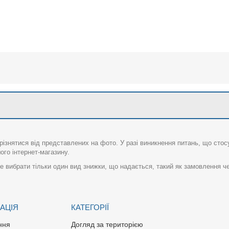
різнятися від представлених на фото. У разі виникнення питань, що сто
го інтернет-магазину.
 вибрати тільки один вид знижки, що надається, такий як замовлення че
АЦІЯ
КАТЕГОРІЇ
ння
Догляд за територією