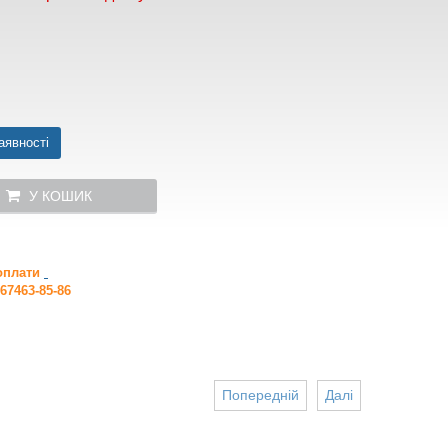
аявності
У КОШИК
 оплати
67463-85-86
Попередній
Далі