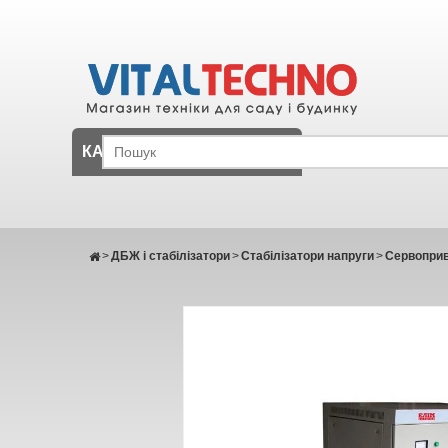
КАТАЛОГ
>
ДБЖ і стабілізатори
>
Стабілізатори напруги
>
Сервоприві