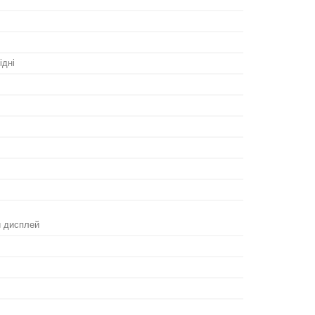
ідні
 дисплей