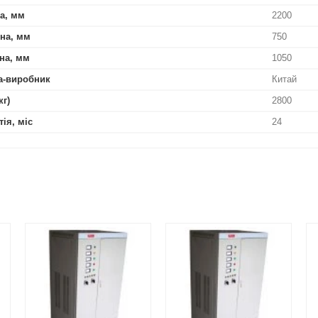
а, мм
2200
на, мм
750
на, мм
1050
а-виробник
Китай
кг)
2800
тія, міс
24