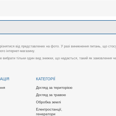
різнятися від представлених на фото. У разі виникнення питань, що сто
го інтернет-магазину.
 вибрати тільки один вид знижки, що надається, такий як замовлення че
АЦІЯ
КАТЕГОРІЇ
ння
Догляд за територією
Догляд за травою
Обробка землі
Електростанції,
генератори