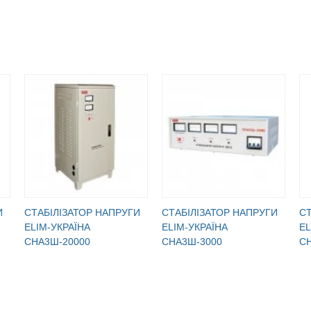
И
CТАБІЛІЗАТОР НАПРУГИ
CТАБІЛІЗАТОР НАПРУГИ
CТ
ELIM-УКРАЇНА
ELIM-УКРАЇНА
EL
СНА3Ш-20000
СНА3Ш-3000
С