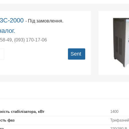
А3С-2000
- Під замовлення.
алог.
-58-49
,
(093) 170-17-06
Sent
ність стабілізатора, кВт
1400
ість фаз
Трифазни
га
220/380 В