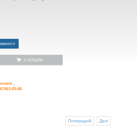
аявності
У КОШИК
 оплати
67463-85-86
Попередній
Далі