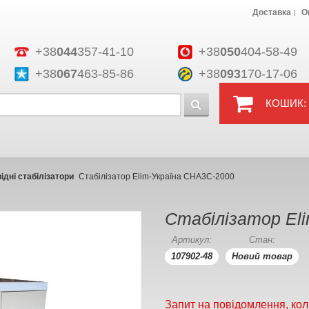
Доставка
О
+38
044
357-41-10
+38
050
404-58-49
+38
067
463-85-86
+38
093
170-17-06
КОШИК:
дні стабілізатори
Стабілізатор Elim-Україна СНА3С-2000
Стабілізатор El
Артикул:
Стан:
107902-48
Новий товар
Запит на повідомлення, кол