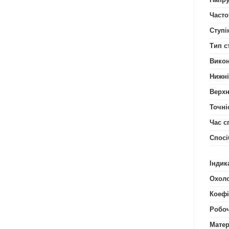
Часто
Ступі
Тип с
Вико
Нижні
Верхн
Точніс
Час с
Спосі
Індик
Охол
Коефі
Робоч
Матер