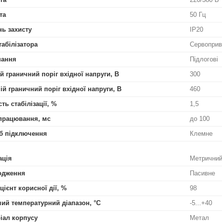
та
50 Гц
нь захисту
IP20
табілізатора
Сервоприв
нання
Підлогові
й граничний поріг вхідної напруги, В
300
ій граничний поріг вхідної напруги, В
460
ть стабілізації, %
1,5
працювання, мс
до 100
б підключення
Клемне
ація
Метричний
одження
Пасивне
цієнт корисної дії, %
98
ий температурний діапазон, °С
-5...+40
іал корпусу
Метал