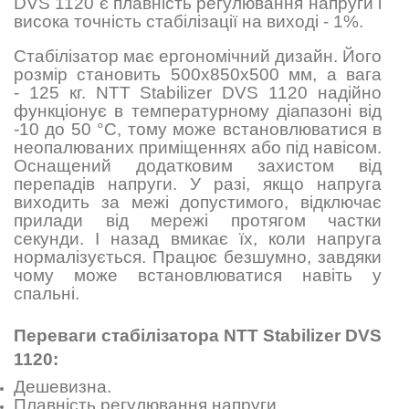
DVS 1120 є плавність регулювання напруги і
висока точність стабілізації на виході - 1%.
Стабілізатор має ергономічний дизайн. Його
розмір становить
500х850х500
мм, а вага
- 125 кг. NTT Stabilizer DVS 1120 надійно
функціонує в температурному діапазоні від
-10 до 50 °C, тому може встановлюватися в
неопалюваних приміщеннях або під навісом.
Оснащений додатковим захистом від
перепадів напруги. У разі, якщо напруга
виходить за межі допустимого, відключає
прилади від мережі протягом частки
секунди. І назад вмикає їх, коли напруга
нормалізується. Працює безшумно, завдяки
чому може встановлюватися навіть у
спальні.
Переваги стабілізатора NTT Stabilizer DVS
1120:
Дешевизна.
Плавність регулювання напруги.