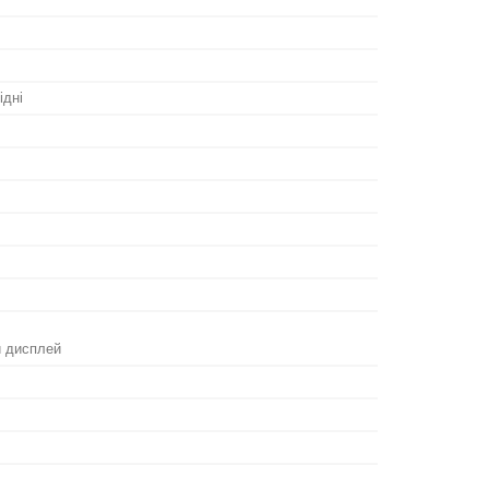
ідні
 дисплей