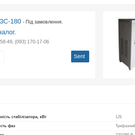
А3С-180
- Під замовлення.
алог.
-58-49
,
(093) 170-17-06
Sent
ність стабілізатора, кВт
126
ість фаз
Трифазни
га
220/380 В