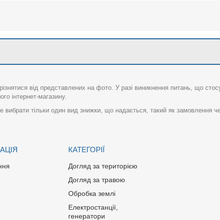
різнятися від представлених на фото. У разі виникнення питань, що сто
го інтернет-магазину.
 вибрати тільки один вид знижки, що надається, такий як замовлення че
АЦІЯ
КАТЕГОРІЇ
ння
Догляд за територією
Догляд за травою
Обробка землі
Електростанції,
генератори