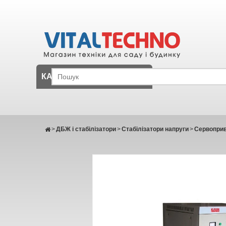
КАТАЛОГ
>
ДБЖ і стабілізатори
>
Стабілізатори напруги
>
Сервоприві