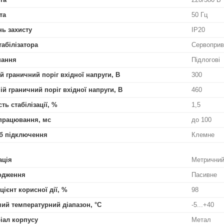
та
50 Гц
нь захисту
IP20
табілізатора
Сервоприв
нання
Підлогові
й граничний поріг вхідної напруги, В
300
ій граничний поріг вхідної напруги, В
460
ть стабілізації, %
1,5
працювання, мс
до 100
б підключення
Клемне
ація
Метричний
одження
Пасивне
цієнт корисної дії, %
98
ий температурний діапазон, °С
-5...+40
іал корпусу
Метал