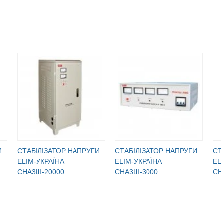
И
CТАБІЛІЗАТОР НАПРУГИ
CТАБІЛІЗАТОР НАПРУГИ
CТ
ELIM-УКРАЇНА
ELIM-УКРАЇНА
EL
СНА3Ш-20000
СНА3Ш-3000
С