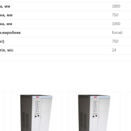
а, мм
1800
на, мм
750
на, мм
1050
а-виробник
Китай
кг)
750
тія, міс
24