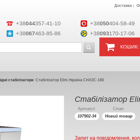
Доставка
О
+38
044
357-41-10
+38
050
404-58-49
+38
067
463-85-86
+38
093
170-17-06
КОШИК:
дні стабілізатори
Стабілізатор Elim-Україна СНА3С-180
Стабілізатор El
Артикул:
Стан:
107902-34
Новий товар
Запит на повідомлення, кол