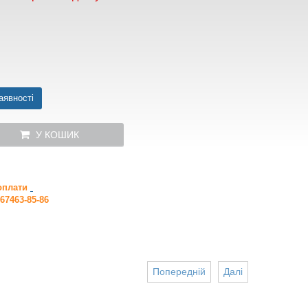
аявності
У КОШИК
 оплати
67463-85-86
Попередній
Далі