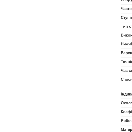
Часто
Ступі
Тип с
Вико
Нижні
Верхн
Точніс
Час с
Спосі
Індик
Охол
Коефі
Робоч
Матер