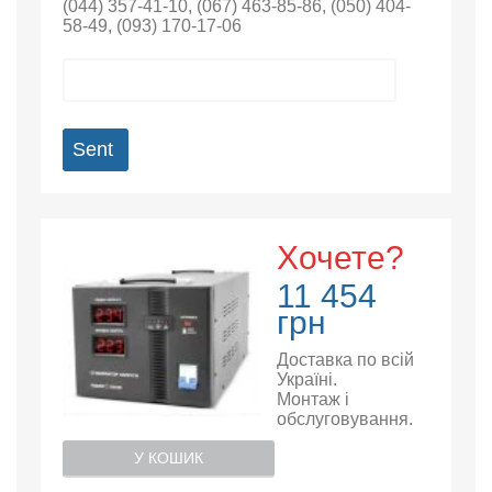
(044) 357-41-10
,
(067) 463-85-86
,
(050) 404-
58-49
,
(093) 170-17-06
Sent
Хочете?
11 454
грн
Доставка по всій
Україні.
Монтаж і
обслуговування.
У КОШИК